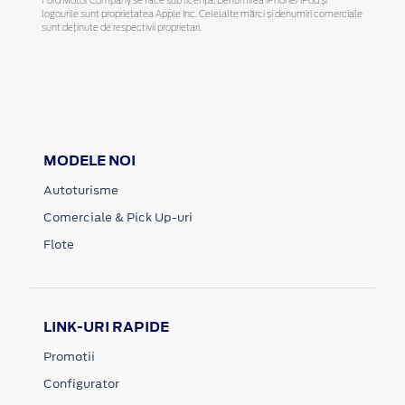
Ford Motor Company se face sub licență. Denumirea iPhone/iPod și
logourile sunt proprietatea Apple Inc. Celelalte mărci și denumiri comerciale
sunt deținute de respectivii proprietari.
MODELE NOI
Autoturisme
Comerciale & Pick Up-uri
Flote
LINK-URI RAPIDE
Promotii
Configurator