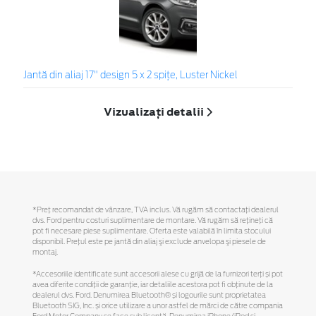
Jantă din aliaj 17" design 5 x 2 spițe, Luster Nickel
Vizualizați detalii
*Preţ recomandat de vânzare, TVA inclus. Vă rugăm să contactaţi dealerul
dvs. Ford pentru costuri suplimentare de montare. Vă rugăm să reţineţi că
pot fi necesare piese suplimentare. Oferta este valabilă în limita stocului
disponibil. Preţul este pe jantă din aliaj şi exclude anvelopa şi piesele de
montaj.
*Accesoriile identificate sunt accesorii alese cu grijă de la furnizori terți și pot
avea diferite condiții de garanție, iar detaliile acestora pot fi obținute de la
dealerul dvs. Ford. Denumirea Bluetooth® și logourile sunt proprietatea
Bluetooth SIG, Inc. și orice utilizare a unor astfel de mărci de către compania