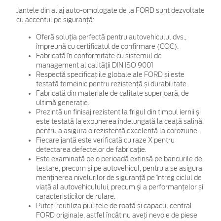
Jantele din aliaj auto-omologate de la FORD sunt dezvoltate
cu accentul pe siguranță:
Oferă soluția perfectă pentru autovehiculul dvs.,
împreună cu certificatul de confirmare (COC).
Fabricată în conformitate cu sistemul de
management al calității DIN ISO 9001
Respectă specificațiile globale ale FORD și este
testată temeinic pentru rezistență și durabilitate.
Fabricată din materiale de calitate superioară, de
ultimă generație.
Prezintă un finisaj rezistent la frigul din timpul iernii și
este testată la expunerea îndelungată la ceață salină,
pentru a asigura o rezistență excelentă la coroziune.
Fiecare jantă este verificată cu raze X pentru
detectarea defectelor de fabricație.
Este examinată pe o perioadă extinsă pe bancurile de
testare, precum și pe autovehicul, pentru a se asigura
menținerea nivelurilor de siguranță pe întreg ciclul de
viață al autovehiculului, precum și a performanțelor și
caracteristicilor de rulare.
Puteți reutiliza piulițele de roată și capacul central
FORD originale, astfel încât nu aveți nevoie de piese