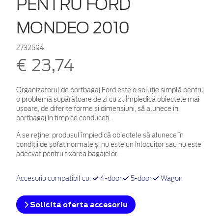
PENTRU FORD
MONDEO 2010
2732594
€ 23,74
Organizatorul de portbagaj Ford este o soluție simplă pentru
o problemă supărătoare de zi cu zi. Împiedică obiectele mai
ușoare, de diferite forme și dimensiuni, să alunece în
portbagaj în timp ce conduceți.
A se reține: produsul împiedică obiectele să alunece în
condiții de șofat normale și nu este un înlocuitor sau nu este
adecvat pentru fixarea bagajelor.
Accesoriu compatibil cu:
4-door
5-door
Wagon
Solicita oferta accesoriu