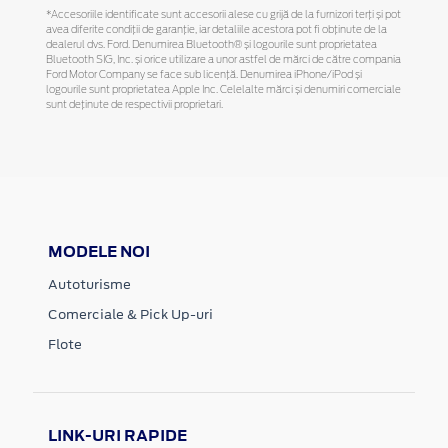
*Accesoriile identificate sunt accesorii alese cu grijă de la furnizori terți și pot
avea diferite condiții de garanție, iar detaliile acestora pot fi obținute de la
dealerul dvs. Ford. Denumirea Bluetooth® și logourile sunt proprietatea
Bluetooth SIG, Inc. și orice utilizare a unor astfel de mărci de către compania
Ford Motor Company se face sub licență. Denumirea iPhone/iPod și
logourile sunt proprietatea Apple Inc. Celelalte mărci și denumiri comerciale
sunt deținute de respectivii proprietari.
MODELE NOI
Autoturisme
Comerciale & Pick Up-uri
Flote
LINK-URI RAPIDE