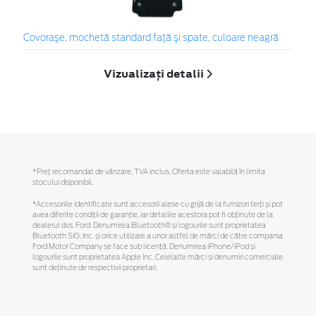
Covoraşe, mochetă standard faţă şi spate, culoare neagră
Vizualizați detalii
*Preţ recomandat de vânzare, TVA inclus. Oferta este valabilă în limita
stocului disponibil.
*Accesoriile identificate sunt accesorii alese cu grijă de la furnizori terți și pot
avea diferite condiții de garanție, iar detaliile acestora pot fi obținute de la
dealerul dvs. Ford. Denumirea Bluetooth® și logourile sunt proprietatea
Bluetooth SIG, Inc. și orice utilizare a unor astfel de mărci de către compania
Ford Motor Company se face sub licență. Denumirea iPhone/iPod și
logourile sunt proprietatea Apple Inc. Celelalte mărci și denumiri comerciale
sunt deținute de respectivii proprietari.