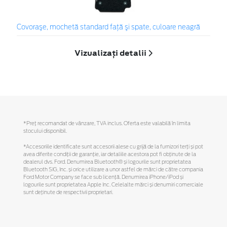
Covoraşe, mochetă standard faţă şi spate, culoare neagră
Vizualizați detalii
*Preţ recomandat de vânzare, TVA inclus. Oferta este valabilă în limita
stocului disponibil.
*Accesoriile identificate sunt accesorii alese cu grijă de la furnizori terți și pot
avea diferite condiții de garanție, iar detaliile acestora pot fi obținute de la
dealerul dvs. Ford. Denumirea Bluetooth® și logourile sunt proprietatea
Bluetooth SIG, Inc. și orice utilizare a unor astfel de mărci de către compania
Ford Motor Company se face sub licență. Denumirea iPhone/iPod și
logourile sunt proprietatea Apple Inc. Celelalte mărci și denumiri comerciale
sunt deținute de respectivii proprietari.