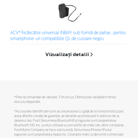
ACV* Încărcător universal INBAY sub formă de pahar , pentru
smartphone-uri compatibile Qi, de culoare negru
Vizualizați detalii
*Preţ recomandat de vânzare, TVA inclus. Oferta este valabilă în limita
stocului disponibil.
*Accesoriile identificate sunt accesorii alese cu grijă de la furnizori terți și pot
avea diferite condiții de garanție, iar detaliile acestora pot fi obținute de la
dealerul dvs. Ford. Denumirea Bluetooth® și logourile sunt proprietatea
Bluetooth SIG, Inc. și orice utilizare a unor astfel de mărci de către compania
Ford Motor Company se face sub licență. Denumirea iPhone/iPod și
logourile sunt proprietatea Apple Inc. Celelalte mărci și denumiri comerciale