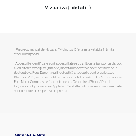
Vizualizați detalii
*Preţ recomandat de vânzare, TVA inclus. Oferta este valabilă în limita
stocului disponibil.
*Accesoriile identificate sunt accesorii alese cu grijă de la furnizori terți și pot
avea diferite condiții de garanție, iar detaliile acestora pot fi obținute de la
dealerul dvs. Ford. Denumirea Bluetooth® și logourile sunt proprietatea
Bluetooth SIG, Inc. și orice utilizare a unor astfel de mărci de către compania
Ford Motor Company se face sub licență. Denumirea iPhone/iPod și
logourile sunt proprietatea Apple Inc. Celelalte mărci și denumiri comerciale
sunt deținute de respectivii proprietari.
MODELE NOI