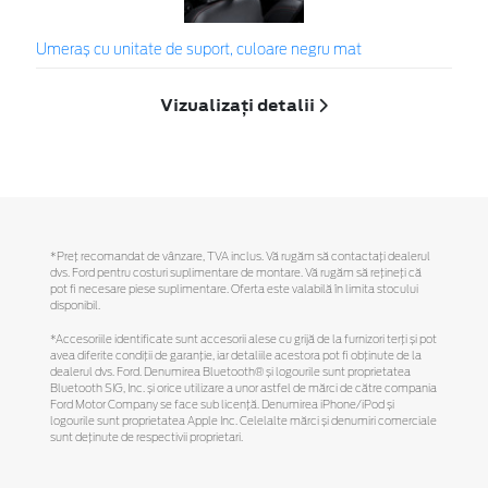
Umeraș cu unitate de suport, culoare negru mat
Vizualizați detalii
*Preţ recomandat de vânzare, TVA inclus. Vă rugăm să contactaţi dealerul
dvs. Ford pentru costuri suplimentare de montare. Vă rugăm să reţineţi că
pot fi necesare piese suplimentare. Oferta este valabilă în limita stocului
disponibil.
*Accesoriile identificate sunt accesorii alese cu grijă de la furnizori terți și pot
avea diferite condiții de garanție, iar detaliile acestora pot fi obținute de la
dealerul dvs. Ford. Denumirea Bluetooth® și logourile sunt proprietatea
Bluetooth SIG, Inc. și orice utilizare a unor astfel de mărci de către compania
Ford Motor Company se face sub licență. Denumirea iPhone/iPod și
logourile sunt proprietatea Apple Inc. Celelalte mărci și denumiri comerciale
sunt deținute de respectivii proprietari.