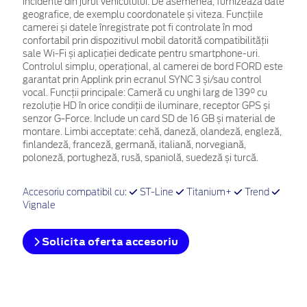
incidente din jurul vehiculului. De asemenea, furnizează date
geografice, de exemplu coordonatele și viteza. Funcțiile
camerei și datele înregistrate pot fi controlate în mod
confortabil prin dispozitivul mobil datorită compatibilității
sale Wi-Fi și aplicației dedicate pentru smartphone-uri.
Controlul simplu, operațional, al camerei de bord FORD este
garantat prin Applink prin ecranul SYNC 3 și/sau control
vocal. Funcții principale: Cameră cu unghi larg de 139° cu
rezoluție HD în orice condiții de iluminare, receptor GPS și
senzor G-Force. Include un card SD de 16 GB și material de
montare. Limbi acceptate: cehă, daneză, olandeză, engleză,
finlandeză, franceză, germană, italiană, norvegiană,
poloneză, portugheză, rusă, spaniolă, suedeză și turcă.
Accesoriu compatibil cu:
ST-Line
Titanium+
Trend
Vignale
Solicita oferta accesoriu