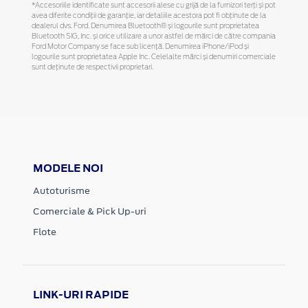
*Accesoriile identificate sunt accesorii alese cu grijă de la furnizori terți și pot
avea diferite condiții de garanție, iar detaliile acestora pot fi obținute de la
dealerul dvs. Ford. Denumirea Bluetooth® și logourile sunt proprietatea
Bluetooth SIG, Inc. și orice utilizare a unor astfel de mărci de către compania
Ford Motor Company se face sub licență. Denumirea iPhone/iPod și
logourile sunt proprietatea Apple Inc. Celelalte mărci și denumiri comerciale
sunt deținute de respectivii proprietari.
MODELE NOI
Autoturisme
Comerciale & Pick Up-uri
Flote
LINK-URI RAPIDE