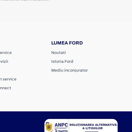
LUMEA FORD
ervice
Noutati
vizii
Istoria Ford
Mediu inconjurator
n service
onnect