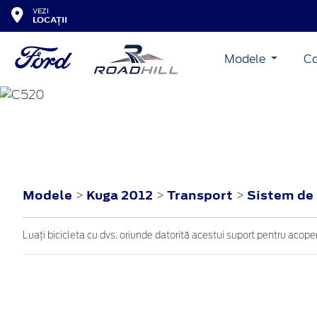
VEZI
LOCAȚII
Modele
Co
KUGA
2012
Modele
Kuga 2012
Transport
Sistem de 
>
>
>
Luaţi bicicleta cu dvs. oriunde datorită acestui suport pentru acoperi