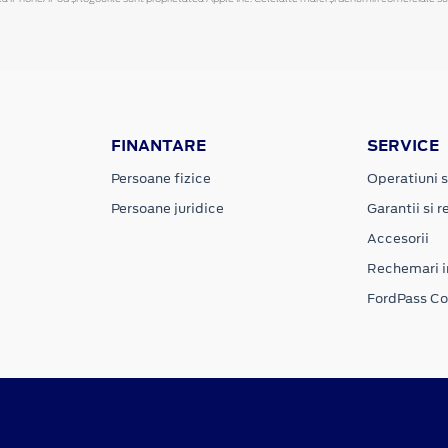
FINANTARE
SERVICE
Persoane fizice
Operatiuni s
Persoane juridice
Garantii si re
Accesorii
Rechemari i
FordPass C