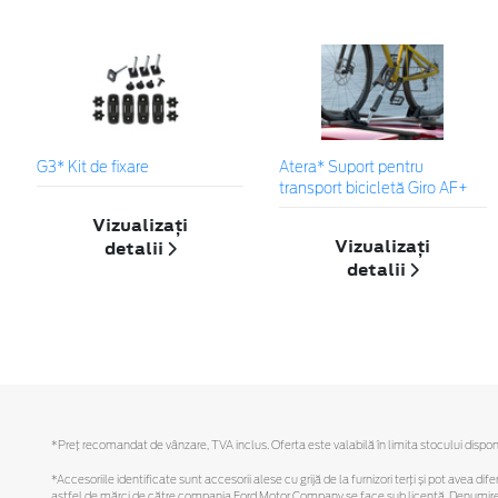
G3* Kit de fixare
Atera* Suport pentru
transport bicicletă Giro AF+
Vizualizați
Vizualizați
detalii
detalii
*Preţ recomandat de vânzare, TVA inclus. Oferta este valabilă în limita stocului disponi
*Accesoriile identificate sunt accesorii alese cu grijă de la furnizori terți și pot avea di
astfel de mărci de către compania Ford Motor Company se face sub licență. Denumirea iP