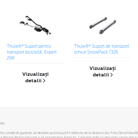
Thule®* Suport pentru
Thule®* Suport de transport
transport bicicletă , Expert
schiuri SnowPack 7326
298
Vizualizați
Vizualizați
detalii
detalii
bil.
ferite condiții de garanție, iar detaliile acestora pot fi obținute de la dealerul dvs. Ford. Denumirea 
hone/iPod și logourile sunt proprietatea Apple Inc. Celelalte mărci și denumiri comerciale sunt 