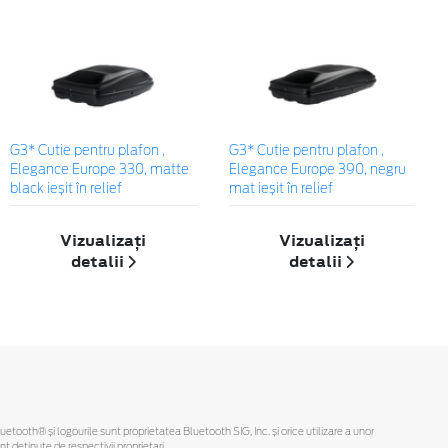
G3* Cutie pentru plafon ,
G3* Cutie pentru plafon ,
Elegance Europe 330, matte
Elegance Europe 390, negru
black ieșit în relief
mat ieșit în relief
Vizualizați
Vizualizați
detalii
detalii
Bluetooth® și logourile sunt proprietatea Bluetooth SIG, Inc. și orice utilizare a unor
deținute de respectivii proprietari.