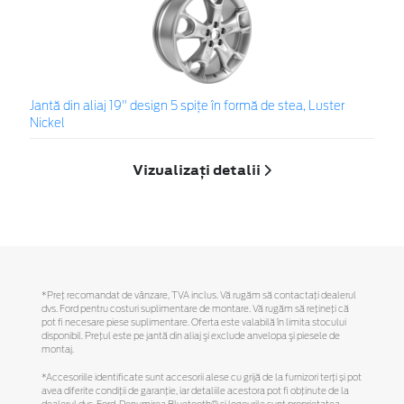
Jantă din aliaj 19" design 5 spiţe în formă de stea, Luster
Nickel
Vizualizați detalii
*Preţ recomandat de vânzare, TVA inclus. Vă rugăm să contactaţi dealerul
dvs. Ford pentru costuri suplimentare de montare. Vă rugăm să reţineţi că
pot fi necesare piese suplimentare. Oferta este valabilă în limita stocului
disponibil. Preţul este pe jantă din aliaj şi exclude anvelopa şi piesele de
montaj.
*Accesoriile identificate sunt accesorii alese cu grijă de la furnizori terți și pot
avea diferite condiții de garanție, iar detaliile acestora pot fi obținute de la