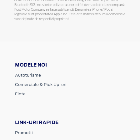
dealerul dvs. Ford. Denumirea Bluetooth® și logourile sunt proprietatea
Bluetooth SIG, Inc. și orice utilizare a unor astfel de mărci de către compania
Ford Motor Company se face sub licență. Denumirea iPhone/iPod și
logourile sunt proprietatea Apple Inc. Celelalte mărci și denumiri comerciale
sunt deținute de respectivii proprietari.
MODELE NOI
Autoturisme
Comerciale & Pick Up-uri
Flote
LINK-URI RAPIDE
Promotii