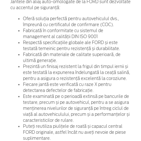
Jantele din aliaj auto-omologate de la FORD sunt dezvoltate
cu accentul pe siguranță:
Oferă soluția perfectă pentru autovehiculul dvs.,
împreună cu certificatul de confirmare (COC).
Fabricată în conformitate cu sistemul de
management al calității DIN ISO 9001
Respectă specificațiile globale ale FORD și este
testată temeinic pentru rezistență și durabilitate.
Fabricată din materiale de calitate superioară, de
ultimă generație.
Prezintă un finisaj rezistent la frigul din timpul iernii și
este testată la expunerea îndelungată la ceață salină,
pentru a asigura o rezistență excelentă la coroziune.
Fiecare jantă este verificată cu raze X pentru
detectarea defectelor de fabricație.
Este examinată pe o perioadă extinsă pe bancurile de
testare, precum și pe autovehicul, pentru a se asigura
menținerea nivelurilor de siguranță pe întreg ciclul de
viață al autovehiculului, precum și a performanțelor și
caracteristicilor de rulare.
Puteți reutiliza piulițele de roată și capacul central
FORD originale, astfel încât nu aveți nevoie de piese
suplimentare.