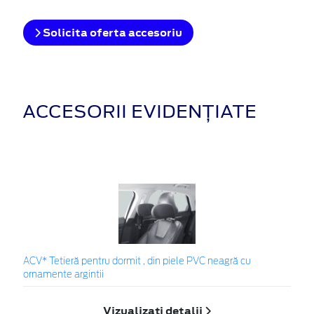
Solicita oferta accesoriu
ACCESORII EVIDENȚIATE
ACV* Tetieră pentru dormit , din piele PVC neagră cu
ornamente argintii
Vizualizați detalii