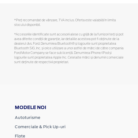
*Preţ recomandat de vânzare, TVA inclus. Oferta este valabilă în limita
stocului disponibil.
*Accesoriile identificate sunt accesorii alese cu grijă de la furnizori terți și pot
avea diferite condiții de garanție, iar detaliile acestora pot fi obținute de la
dealerul dvs. Ford. Denumirea Bluetooth® și logourile sunt proprietatea
Bluetooth SIG, Inc. și orice utilizare a unor astfel de mărci de către compania
Ford Motor Company se face sub licență. Denumirea iPhone/iPod și
logourile sunt proprietatea Apple Inc. Celelalte mărci și denumiri comerciale
sunt deținute de respectivii proprietari.
MODELE NOI
Autoturisme
Comerciale & Pick Up-uri
Flote