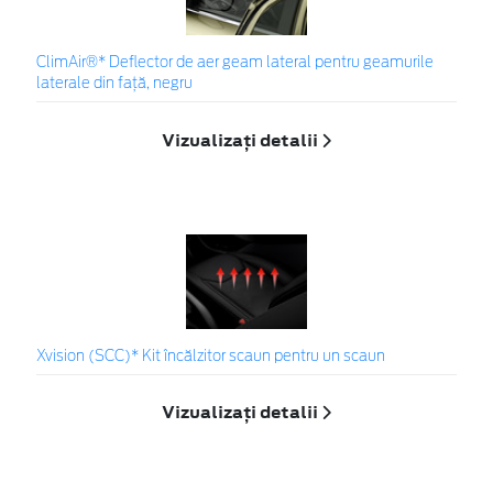
ClimAir®* Deflector de aer geam lateral pentru geamurile
laterale din faţă, negru
Vizualizați detalii
Xvision (SCC)* Kit încălzitor scaun pentru un scaun
Vizualizați detalii