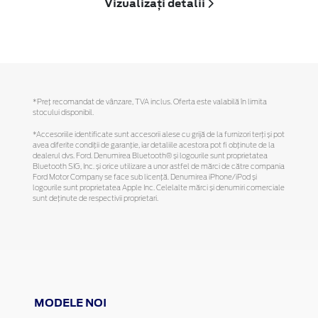
Vizualizați detalii
*Preţ recomandat de vânzare, TVA inclus. Oferta este valabilă în limita
stocului disponibil.
*Accesoriile identificate sunt accesorii alese cu grijă de la furnizori terți și pot
avea diferite condiții de garanție, iar detaliile acestora pot fi obținute de la
dealerul dvs. Ford. Denumirea Bluetooth® și logourile sunt proprietatea
Bluetooth SIG, Inc. și orice utilizare a unor astfel de mărci de către compania
Ford Motor Company se face sub licență. Denumirea iPhone/iPod și
logourile sunt proprietatea Apple Inc. Celelalte mărci și denumiri comerciale
sunt deținute de respectivii proprietari.
MODELE NOI