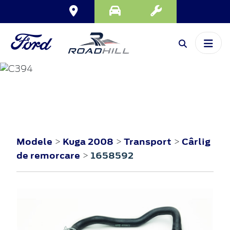
KUGA
2008
Modele
Kuga 2008
Transport
Cârlig
>
>
>
de remorcare
1658592
>