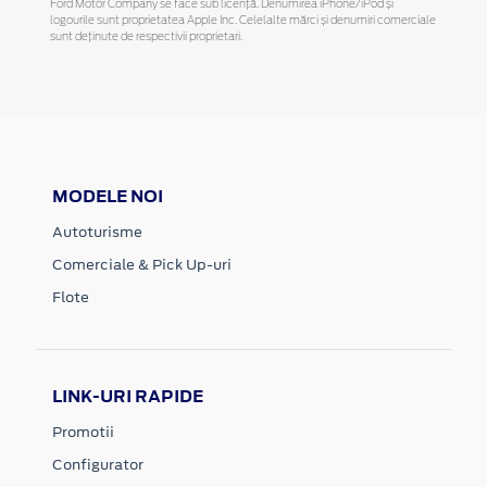
Ford Motor Company se face sub licență. Denumirea iPhone/iPod și
logourile sunt proprietatea Apple Inc. Celelalte mărci și denumiri comerciale
sunt deținute de respectivii proprietari.
MODELE NOI
Autoturisme
Comerciale & Pick Up-uri
Flote
LINK-URI RAPIDE
Promotii
Configurator