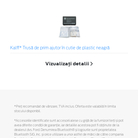
Kalff* Trusă de prim ajutor în cutie de plastic neagră
Vizualizați detalii
*Preţ recomandat de vânzare, TVA inclus. Oferta este valabilă în limita
stocului disponibil.
*Accesoriile identificate sunt accesorii alese cu grijă de la furnizori terți și pot
avea diferite condiții de garanție, iar detaliile acestora pot fi obținute de la
dealerul dvs. Ford. Denumirea Bluetooth® și logourile sunt proprietatea
Bluetooth SIG, Inc. și orice utilizare a unor astfel de mărci de către compania