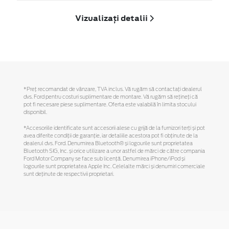
Vizualizați detalii
*Preţ recomandat de vânzare, TVA inclus. Vă rugăm să contactaţi dealerul
dvs. Ford pentru costuri suplimentare de montare. Vă rugăm să reţineţi că
pot fi necesare piese suplimentare. Oferta este valabilă în limita stocului
disponibil.
*Accesoriile identificate sunt accesorii alese cu grijă de la furnizori terți și pot
avea diferite condiții de garanție, iar detaliile acestora pot fi obținute de la
dealerul dvs. Ford. Denumirea Bluetooth® și logourile sunt proprietatea
Bluetooth SIG, Inc. și orice utilizare a unor astfel de mărci de către compania
Ford Motor Company se face sub licență. Denumirea iPhone/iPod și
logourile sunt proprietatea Apple Inc. Celelalte mărci și denumiri comerciale
sunt deținute de respectivii proprietari.