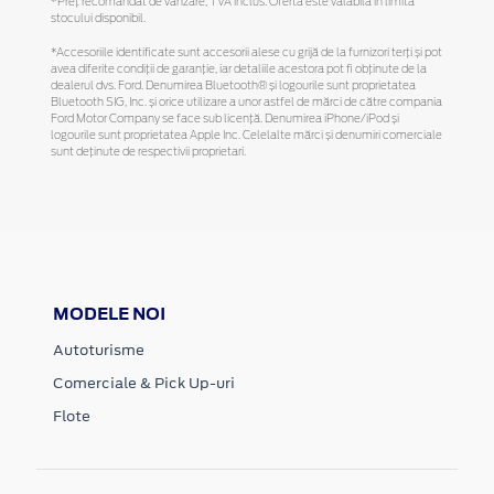
*Preţ recomandat de vânzare, TVA inclus. Oferta este valabilă în limita
stocului disponibil.
*Accesoriile identificate sunt accesorii alese cu grijă de la furnizori terți și pot
avea diferite condiții de garanție, iar detaliile acestora pot fi obținute de la
dealerul dvs. Ford. Denumirea Bluetooth® și logourile sunt proprietatea
Bluetooth SIG, Inc. și orice utilizare a unor astfel de mărci de către compania
Ford Motor Company se face sub licență. Denumirea iPhone/iPod și
logourile sunt proprietatea Apple Inc. Celelalte mărci și denumiri comerciale
sunt deținute de respectivii proprietari.
MODELE NOI
Autoturisme
Comerciale & Pick Up-uri
Flote