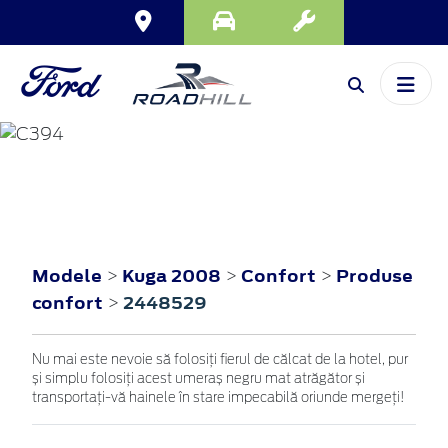
KUGA
2008
Modele
Kuga 2008
Confort
Produse
>
>
>
confort
2448529
>
Nu mai este nevoie să folosiți fierul de călcat de la hotel, pur
și simplu folosiți acest umeraș negru mat atrăgător și
transportați-vă hainele în stare impecabilă oriunde mergeți!