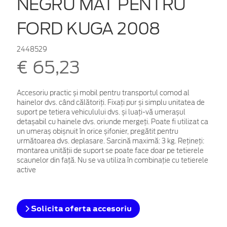
NEGRU MAT PENTRU
FORD KUGA 2008
2448529
€ 65,23
Accesoriu practic și mobil pentru transportul comod al
hainelor dvs. când călătoriți. Fixați pur și simplu unitatea de
suport pe tetiera vehiculului dvs. și luați-vă umerașul
detașabil cu hainele dvs. oriunde mergeți. Poate fi utilizat ca
un umeraș obișnuit în orice șifonier, pregătit pentru
următoarea dvs. deplasare. Sarcină maximă: 3 kg. Rețineți:
montarea unității de suport se poate face doar pe tetierele
scaunelor din față. Nu se va utiliza în combinație cu tetierele
active
Solicita oferta accesoriu