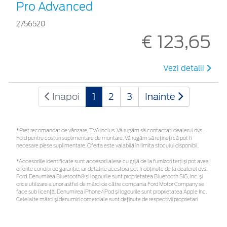
Pro Advanced
2756520
€ 123,65
Vezi detalii
Inapoi
1
2
3
Inainte
*Preţ recomandat de vânzare, TVA inclus. Vă rugăm să contactaţi dealerul dvs.
Ford pentru costuri suplimentare de montare. Vă rugăm să rețineți că pot fi
necesare piese suplimentare. Oferta este valabilă în limita stocului disponibil.
*Accesoriile identificate sunt accesorii alese cu grijă de la furnizori terți și pot avea
diferite condiții de garanție, iar detaliile acestora pot fi obținute de la dealerul dvs.
Ford. Denumirea Bluetooth® și logourile sunt proprietatea Bluetooth SIG, Inc. și
orice utilizare a unor astfel de mărci de către compania Ford Motor Company se
face sub licență. Denumirea iPhone/iPod și logourile sunt proprietatea Apple Inc.
Celelalte mărci și denumiri comerciale sunt deținute de respectivii proprietari