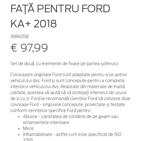
FAȚĂ PENTRU FORD
KA+ 2018
1886058
€ 97,99
Set de două, cu elemente de fixare pe partea șoferului
Covorașele originale Ford sunt adaptate pentru a se potrivi
vehiculului dvs. Ford și sunt concepute pentru a completa
interiorul vehiculului dvs. Realizate din materiale de înaltă
calitate, acestea vă ajută să vă protejați interiorul de uzura
de zi cu zi. Ford le recomandă clienților Ford să utilizeze doar
covorașe Ford - singurele concepute, proiectate și testate
conform cerințelor specifice Ford pentru:
Aburire - cantitatea de condens de pe geam sau
ornamentele interioare.
Miros
Inflamabilitate - astfel cum este specificat de ISO
3795.