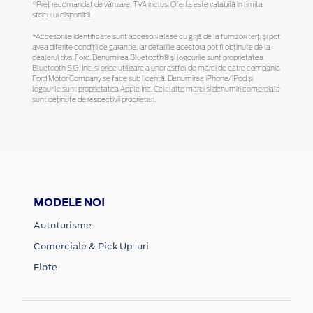
*Preţ recomandat de vânzare, TVA inclus. Oferta este valabilă în limita
stocului disponibil.
*Accesoriile identificate sunt accesorii alese cu grijă de la furnizori terți și pot
avea diferite condiții de garanție, iar detaliile acestora pot fi obținute de la
dealerul dvs. Ford. Denumirea Bluetooth® și logourile sunt proprietatea
Bluetooth SIG, Inc. și orice utilizare a unor astfel de mărci de către compania
Ford Motor Company se face sub licență. Denumirea iPhone/iPod și
logourile sunt proprietatea Apple Inc. Celelalte mărci și denumiri comerciale
sunt deținute de respectivii proprietari.
MODELE NOI
Autoturisme
Comerciale & Pick Up-uri
Flote