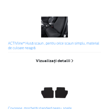
ACTIVline* Husă scaun , pentru orice scaun simplu, material
de culoare neagră
Vizualizați detalii
Covoraşe, mochetă standard negru, spate