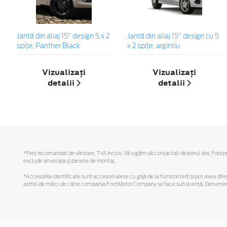
Jantă din aliaj 15" design 5 x 2
Jantă din aliaj 15" design cu 5
spiţe, Panther Black
x 2 spițe, argintiu
Vizualizați
Vizualizați
detalii
detalii
*Preţ recomandat de vânzare, TVA inclus. Vă rugăm să contactaţi dealerul dvs. Ford pentr
exclude anvelopa şi piesele de montaj.
*Accesoriile identificate sunt accesorii alese cu grijă de la furnizori terți și pot avea di
astfel de mărci de către compania Ford Motor Company se face sub licență. Denumirea iP