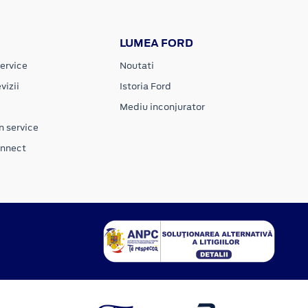
LUMEA FORD
ervice
Noutati
vizii
Istoria Ford
Mediu inconjurator
n service
onnect