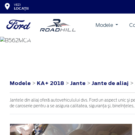
VEZI
LOCAȚII
Modele
Co
KA+
2018
Modele
KA+ 2018
Jante
Jante de aliaj
>
>
>
>
Jantele din aliaj oferă autovehiculului dvs. Ford un aspect unic şi p
de caroserie pentru a se asigura calitatea, siguranţa şi, bineînţeles,