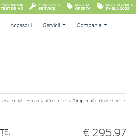
PROGRAMARE
PROGRAMARE
SOLICITA
SOLICITA OFERTA
TEST DRIVE
SERVICE
OFERTA
RABLA 2025
Accesorii
Servicii
Compania
 fiecare unghi. Fiecare jantă este testată împreună cu toate tipurile
€ 295,97
ȚE,