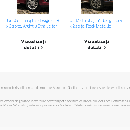
Jantă din aliaj 15" design cu 8
Jantă din aliaj 15" design cu 4
x 2 spițe, Argintiu Strălucitor
x 2 spițe, Rock Metallic
Vizualizați
Vizualizați
detalii
detalii
u costuri suplimentare de montare. Vă rugăm să reţineţi că pot fi necesare piese suplimentare. Ofe
ferite condiții de garanție, iar detaliile acestora pot fi obținute de la dealerul dvs. Ford. Denumirea 
hone/iPod și logourile sunt proprietatea Apple Inc. Celelalte mărci și denumiri comerciale sunt 