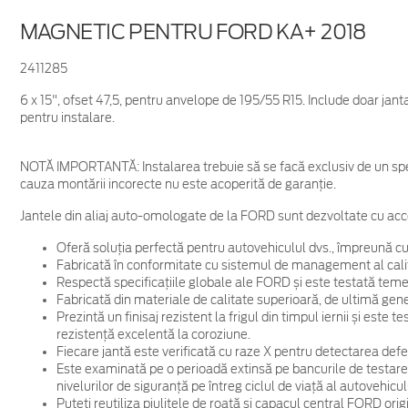
MAGNETIC PENTRU FORD KA+ 2018
2411285
6 x 15", ofset 47,5, pentru anvelope de 195/55 R15. Include doar jan
pentru instalare.
NOTĂ IMPORTANTĂ:
Instalarea trebuie să se facă exclusiv de un spe
cauza montării incorecte nu este acoperită de garanţie.
Jantele din aliaj auto-omologate de la FORD sunt dezvoltate cu acc
Oferă soluția perfectă pentru autovehiculul dvs., împreună cu
Fabricată în conformitate cu sistemul de management al cali
Respectă specificațiile globale ale FORD și este testată temein
Fabricată din materiale de calitate superioară, de ultimă gene
Prezintă un finisaj rezistent la frigul din timpul iernii și este
rezistență excelentă la coroziune.
Fiecare jantă este verificată cu raze X pentru detectarea defec
Este examinată pe o perioadă extinsă pe bancurile de testare
nivelurilor de siguranță pe întreg ciclul de viață al autovehicul
Puteți reutiliza piulițele de roată și capacul central FORD ori