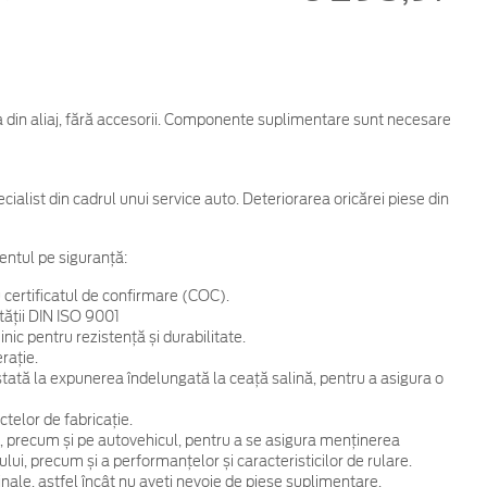
ta din aliaj, fără accesorii. Componente suplimentare sunt necesare
cialist din cadrul unui service auto. Deteriorarea oricărei piese din
entul pe siguranță:
 certificatul de confirmare (COC).
tății DIN ISO 9001
ic pentru rezistență și durabilitate.
rație.
 testată la expunerea îndelungată la ceață salină, pentru a asigura o
telor de fabricație.
, precum și pe autovehicul, pentru a se asigura menținerea
ului, precum și a performanțelor și caracteristicilor de rulare.
ginale, astfel încât nu aveți nevoie de piese suplimentare.