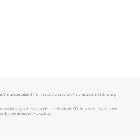
rta este valabilă în limita stocului disponibil. Preţul este pe jantă din aliaj şi
Bluetooth® și logourile sunt proprietatea Bluetooth SIG, Inc. și orice utilizare a unor
deținute de respectivii proprietari.