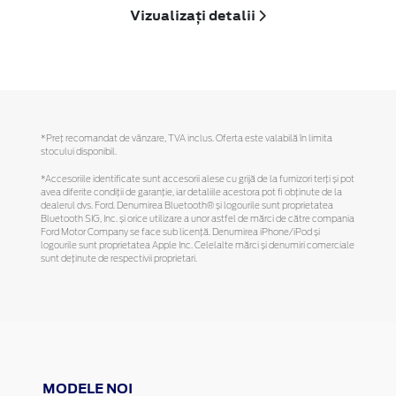
Vizualizați detalii
*Preţ recomandat de vânzare, TVA inclus. Oferta este valabilă în limita
stocului disponibil.
*Accesoriile identificate sunt accesorii alese cu grijă de la furnizori terți și pot
avea diferite condiții de garanție, iar detaliile acestora pot fi obținute de la
dealerul dvs. Ford. Denumirea Bluetooth® și logourile sunt proprietatea
Bluetooth SIG, Inc. și orice utilizare a unor astfel de mărci de către compania
Ford Motor Company se face sub licență. Denumirea iPhone/iPod și
logourile sunt proprietatea Apple Inc. Celelalte mărci și denumiri comerciale
sunt deținute de respectivii proprietari.
MODELE NOI