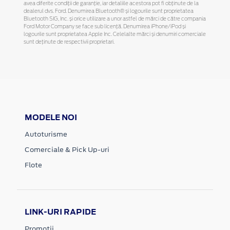
avea diferite condiții de garanție, iar detaliile acestora pot fi obținute de la
dealerul dvs. Ford. Denumirea Bluetooth® și logourile sunt proprietatea
Bluetooth SIG, Inc. și orice utilizare a unor astfel de mărci de către compania
Ford Motor Company se face sub licență. Denumirea iPhone/iPod și
logourile sunt proprietatea Apple Inc. Celelalte mărci și denumiri comerciale
sunt deținute de respectivii proprietari.
MODELE NOI
Autoturisme
Comerciale & Pick Up-uri
Flote
LINK-URI RAPIDE
Promotii