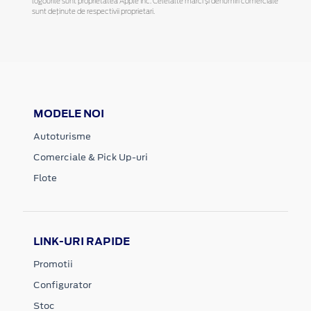
logourile sunt proprietatea Apple Inc. Celelalte mărci și denumiri comerciale
sunt deținute de respectivii proprietari.
MODELE NOI
Autoturisme
Comerciale & Pick Up-uri
Flote
LINK-URI RAPIDE
Promotii
Configurator
Stoc