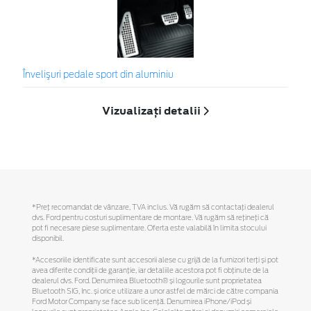
Învelişuri pedale sport din aluminiu
Vizualizați detalii
*Preţ recomandat de vânzare, TVA inclus. Vă rugăm să contactaţi dealerul
dvs. Ford pentru costuri suplimentare de montare. Vă rugăm să reţineţi că
pot fi necesare piese suplimentare. Oferta este valabilă în limita stocului
disponibil.
*Accesoriile identificate sunt accesorii alese cu grijă de la furnizori terți și pot
avea diferite condiții de garanție, iar detaliile acestora pot fi obținute de la
dealerul dvs. Ford. Denumirea Bluetooth® și logourile sunt proprietatea
Bluetooth SIG, Inc. și orice utilizare a unor astfel de mărci de către compania
Ford Motor Company se face sub licență. Denumirea iPhone/iPod și