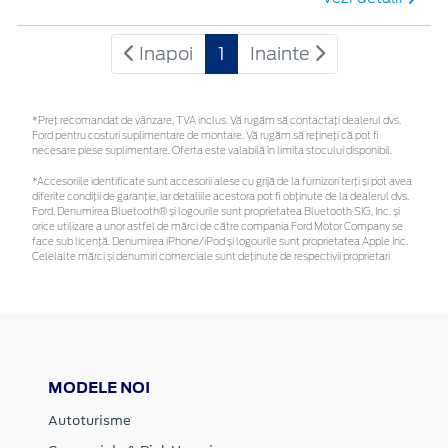
Inapoi
1
Inainte
*Preţ recomandat de vânzare, TVA inclus. Vă rugăm să contactaţi dealerul dvs.
Ford pentru costuri suplimentare de montare. Vă rugăm să rețineți că pot fi
necesare piese suplimentare. Oferta este valabilă în limita stocului disponibil.
*Accesoriile identificate sunt accesorii alese cu grijă de la furnizori terți și pot avea
diferite condiții de garanție, iar detaliile acestora pot fi obținute de la dealerul dvs.
Ford. Denumirea Bluetooth® și logourile sunt proprietatea Bluetooth SIG, Inc. și
orice utilizare a unor astfel de mărci de către compania Ford Motor Company se
face sub licență. Denumirea iPhone/iPod și logourile sunt proprietatea Apple Inc.
Celelalte mărci și denumiri comerciale sunt deținute de respectivii proprietari
MODELE NOI
Autoturisme