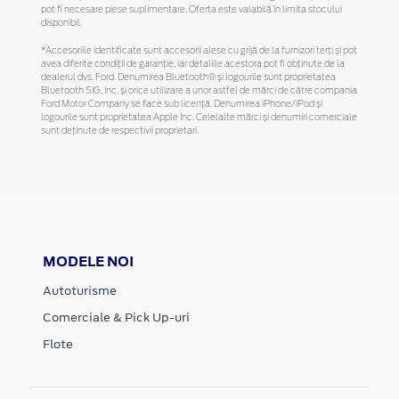
pot fi necesare piese suplimentare. Oferta este valabilă în limita stocului
disponibil.
*Accesoriile identificate sunt accesorii alese cu grijă de la furnizori terți și pot
avea diferite condiții de garanție, iar detaliile acestora pot fi obținute de la
dealerul dvs. Ford. Denumirea Bluetooth® și logourile sunt proprietatea
Bluetooth SIG, Inc. și orice utilizare a unor astfel de mărci de către compania
Ford Motor Company se face sub licență. Denumirea iPhone/iPod și
logourile sunt proprietatea Apple Inc. Celelalte mărci și denumiri comerciale
sunt deținute de respectivii proprietari.
MODELE NOI
Autoturisme
Comerciale & Pick Up-uri
Flote