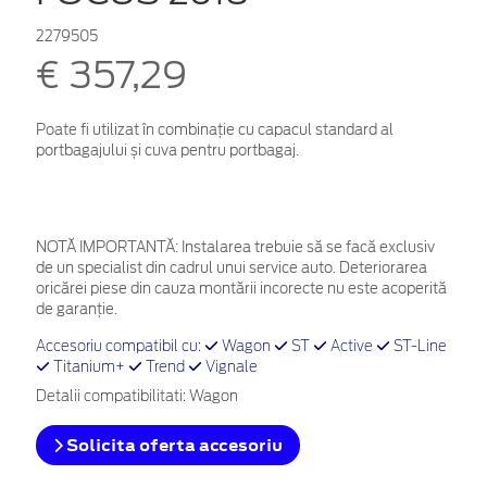
2279505
€ 357,29
Poate fi utilizat în combinație cu capacul standard al
portbagajului și cuva pentru portbagaj.
NOTĂ IMPORTANTĂ:
Instalarea trebuie să se facă exclusiv
de un specialist din cadrul unui service auto. Deteriorarea
oricărei piese din cauza montării incorecte nu este acoperită
de garanţie.
Accesoriu compatibil cu:
Wagon
ST
Active
ST-Line
Titanium+
Trend
Vignale
Detalii compatibilitati: Wagon
Solicita oferta accesoriu