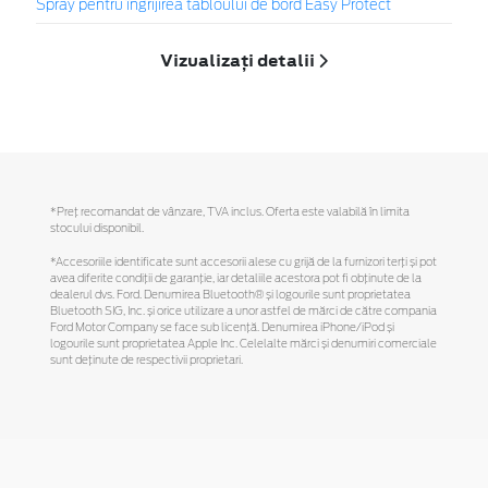
Spray pentru îngrijirea tabloului de bord Easy Protect
Vizualizați detalii
*Preţ recomandat de vânzare, TVA inclus. Oferta este valabilă în limita
stocului disponibil.
*Accesoriile identificate sunt accesorii alese cu grijă de la furnizori terți și pot
avea diferite condiții de garanție, iar detaliile acestora pot fi obținute de la
dealerul dvs. Ford. Denumirea Bluetooth® și logourile sunt proprietatea
Bluetooth SIG, Inc. și orice utilizare a unor astfel de mărci de către compania
Ford Motor Company se face sub licență. Denumirea iPhone/iPod și
logourile sunt proprietatea Apple Inc. Celelalte mărci și denumiri comerciale
sunt deținute de respectivii proprietari.