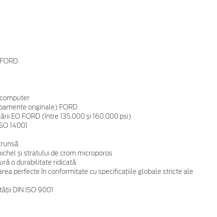
r FORD
e computer
hipamente originale) FORD
ării EO FORD (între 135.000 și 160.000 psi)
ISO 14001
ătrunsă
 nichel și stratului de crom microporos
ură o durabilitate ridicată
rea perfecte în conformitate cu specificațiile globale stricte ale
tății DIN ISO 9001