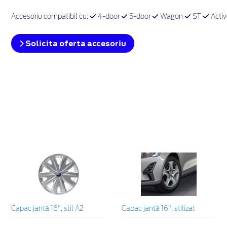
Accesoriu compatibil cu:
4-door
5-door
Wagon
ST
Acti
Solicita oferta accesoriu
Capac jantă 16", stil A2
Capac jantă 16", stilizat