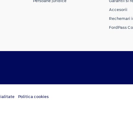
Persoane juridice
Garantii si re
Accesorii
Rechemari i
FordPass C
ialitate
Politica cookies