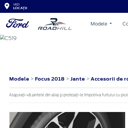
VEZI
LOCAȚII
Modele
Co
FOCUS
2018
Modele
Focus 2018
Jante
Accesorii de 
>
>
>
Asiguraţi-vă jantele din aliaj şi protejaţi-le împotriva furtului cu p