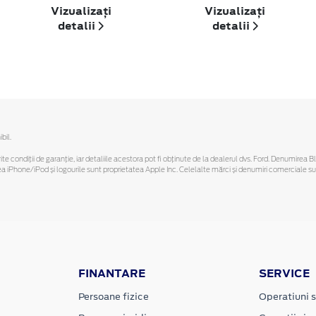
Vizualizați
Vizualizați
detalii
detalii
bil.
ferite condiții de garanție, iar detaliile acestora pot fi obținute de la dealerul dvs. Ford. Denumirea 
hone/iPod și logourile sunt proprietatea Apple Inc. Celelalte mărci și denumiri comerciale sunt 
FINANTARE
SERVICE
Persoane fizice
Operatiuni s