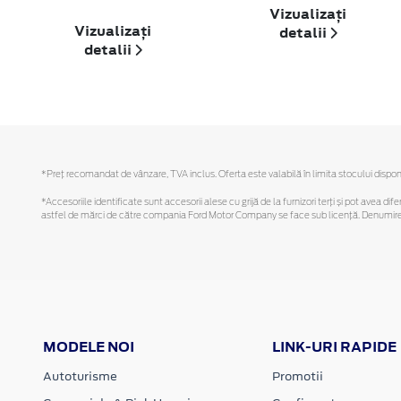
Vizualizați
Vizualizați
detalii
detalii
*Preţ recomandat de vânzare, TVA inclus. Oferta este valabilă în limita stocului disponi
*Accesoriile identificate sunt accesorii alese cu grijă de la furnizori terți și pot avea di
astfel de mărci de către compania Ford Motor Company se face sub licență. Denumirea iP
MODELE NOI
LINK-URI RAPIDE
Autoturisme
Promotii