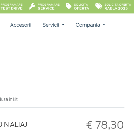
PROGRAMARE
PROGRAMARE
SOLICITA
SOLICITA OFERTA
TEST DRIVE
SERVICE
OFERTA
RABLA 2025
Accesorii
Servicii
Compania
usă în kit.
€ 78,30
IN ALIAJ