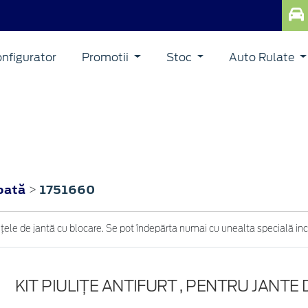
nfigurator
Promotii
Stoc
Auto Rulate
roată
1751660
>
iuliţele de jantă cu blocare. Se pot îndepărta numai cu unealta specială incl
KIT PIULIŢE ANTIFURT , PENTRU JANTE D