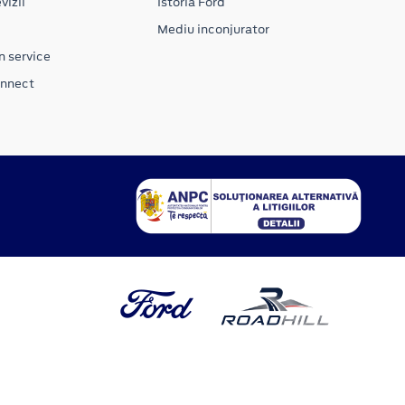
vizii
Istoria Ford
Mediu inconjurator
n service
onnect