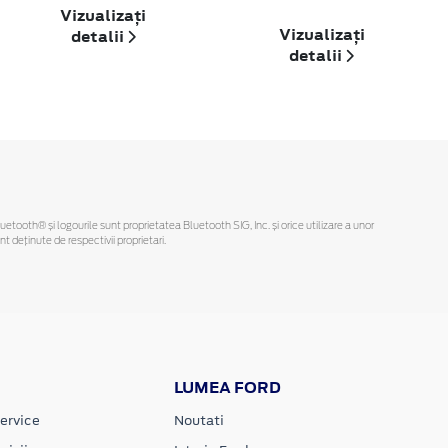
Vizualizați
Vizualizați
detalii
detalii
Bluetooth® și logourile sunt proprietatea Bluetooth SIG, Inc. și orice utilizare a unor
deținute de respectivii proprietari.
LUMEA FORD
ervice
Noutati