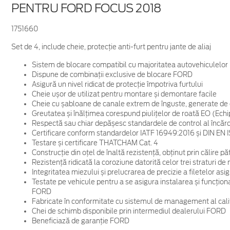
PENTRU FORD FOCUS 2018
1751660
Set de 4, include cheie, protecţie anti-furt pentru jante de aliaj
Sistem de blocare compatibil cu majoritatea autovehiculelo
Dispune de combinații exclusive de blocare FORD
Asigură un nivel ridicat de protecție împotriva furtului
Cheie ușor de utilizat pentru montare și demontare facile
Cheie cu șabloane de canale extrem de înguste, generate d
Greutatea și înălțimea corespund piulițelor de roată EO (Ec
Respectă sau chiar depășesc standardele de control al încărc
Certificare conform standardelor IATF 16949:2016 și DIN EN 
Testare și certificare THATCHAM Cat. 4
Construcție din oțel de înaltă rezistență, obținut prin călire p
Rezistență ridicată la coroziune datorită celor trei straturi de
Integritatea miezului și prelucrarea de precizie a filetelor asig
Testate pe vehicule pentru a se asigura instalarea și funcționa
FORD
Fabricate în conformitate cu sistemul de management al cali
Chei de schimb disponibile prin intermediul dealerului FORD
Beneficiază de garanție FORD