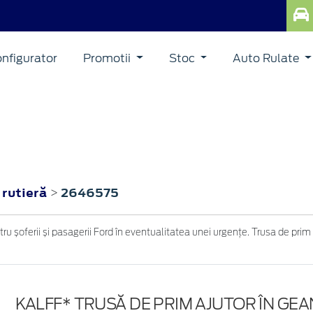
nfigurator
Promotii
Stoc
Auto Rulate
 rutieră
2646575
>
u șoferii și pasagerii Ford în eventualitatea unei urgențe. Trusa de prim 
KALFF* TRUSĂ DE PRIM AJUTOR ÎN GEA