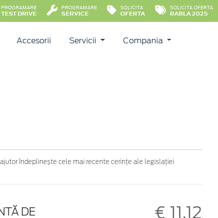
PROGRAMARE
PROGRAMARE
SOLICITA
SOLICITA OFERTA
TEST DRIVE
SERVICE
OFERTA
RABLA 2025
Accesorii
Servicii
Compania
ajutor îndeplinește cele mai recente cerințe ale legislației
€ 11,12
NTĂ DE