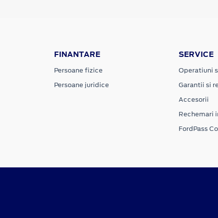
FINANTARE
SERVICE
Persoane fizice
Operatiuni s
Persoane juridice
Garantii si re
Accesorii
Rechemari i
FordPass C