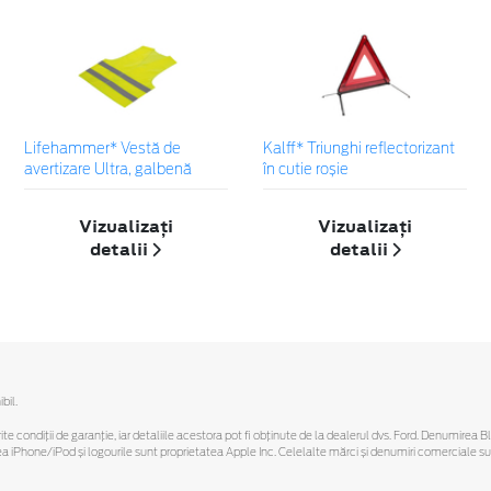
Lifehammer* Vestă de
Kalff* Triunghi reflectorizant
avertizare Ultra, galbenă
în cutie roșie
Vizualizați
Vizualizați
detalii
detalii
bil.
ferite condiții de garanție, iar detaliile acestora pot fi obținute de la dealerul dvs. Ford. Denumirea 
hone/iPod și logourile sunt proprietatea Apple Inc. Celelalte mărci și denumiri comerciale sunt 