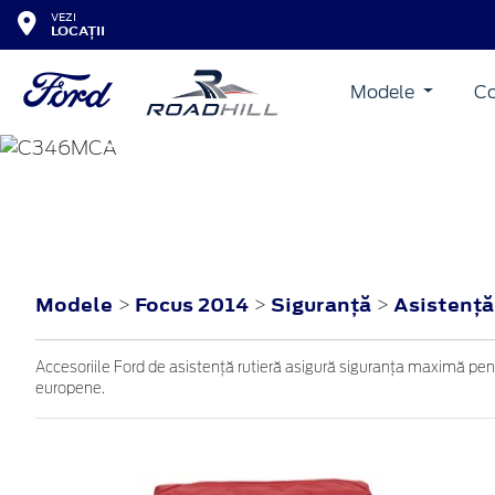
VEZI
LOCAȚII
Modele
Co
FOCUS
2014
Modele
Focus 2014
Siguranţă
Asistenţă
>
>
>
Accesoriile Ford de asistență rutieră asigură siguranța maximă pentr
europene.