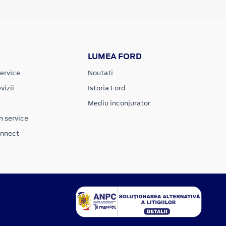
LUMEA FORD
ervice
Noutati
vizii
Istoria Ford
Mediu inconjurator
n service
onnect