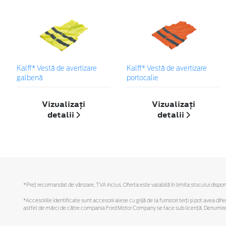
Kalff* Vestă de avertizare
Kalff* Vestă de avertizare
galbenă
portocalie
Vizualizați
Vizualizați
detalii
detalii
*Preţ recomandat de vânzare, TVA inclus. Oferta este valabilă în limita stocului disponi
*Accesoriile identificate sunt accesorii alese cu grijă de la furnizori terți și pot avea di
astfel de mărci de către compania Ford Motor Company se face sub licență. Denumirea iP