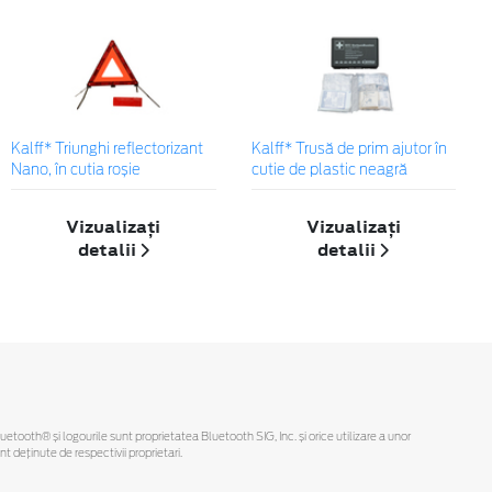
Kalff* Triunghi reflectorizant
Kalff* Trusă de prim ajutor în
Nano, în cutia roșie
cutie de plastic neagră
Vizualizați
Vizualizați
detalii
detalii
Bluetooth® și logourile sunt proprietatea Bluetooth SIG, Inc. și orice utilizare a unor
deținute de respectivii proprietari.