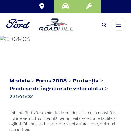
FOCUS
2008
Modele
Focus 2008
Protecţie
>
>
>
Produse de îngrijire ale vehiculului
>
2754502
Îmbunătățiți-vă experiența de condus cu soluția noastră de
îngrijire vehicul, concepută pentru parbrize, ecrane tactile și
oglinzi. Obțineți vizibilitate impecabilă, fără urme, reziduuri
sau reflexii.