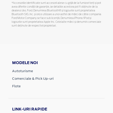
*Accesoriile identificate sunt accesorii alese cu grijă de la furnizori terți și pot
avea diferite condiții de garanție, iar detaliile acestora pot fi obținute de la
dealerul dvs. Ford. Denumirea Bluetooth® și logourile sunt proprietatea
Bluetooth SIG, Inc. și orice utilizare a unor astfel de mărci de către compania
Ford Motor Company se face sub licență. Denumirea iPhone/iPod și
logourile sunt proprietatea Apple Inc. Celelalte mărci și denumiri comerciale
sunt deținute de respectivii proprietari.
MODELE NOI
Autoturisme
Comerciale & Pick Up-uri
Flote
LINK-URI RAPIDE