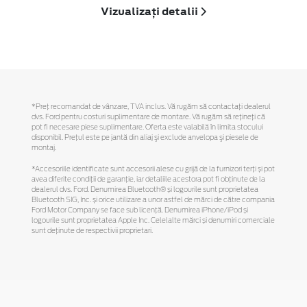
Vizualizați detalii
*Preţ recomandat de vânzare, TVA inclus. Vă rugăm să contactaţi dealerul
dvs. Ford pentru costuri suplimentare de montare. Vă rugăm să reţineţi că
pot fi necesare piese suplimentare. Oferta este valabilă în limita stocului
disponibil. Preţul este pe jantă din aliaj şi exclude anvelopa şi piesele de
montaj.
*Accesoriile identificate sunt accesorii alese cu grijă de la furnizori terți și pot
avea diferite condiții de garanție, iar detaliile acestora pot fi obținute de la
dealerul dvs. Ford. Denumirea Bluetooth® și logourile sunt proprietatea
Bluetooth SIG, Inc. și orice utilizare a unor astfel de mărci de către compania
Ford Motor Company se face sub licență. Denumirea iPhone/iPod și
logourile sunt proprietatea Apple Inc. Celelalte mărci și denumiri comerciale
sunt deținute de respectivii proprietari.