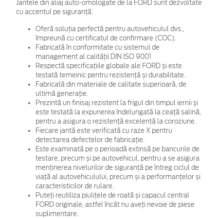
Jantele din aliaj auto-omologate de la FORD sunt dezvoltate
cu accentul pe siguranță:
Oferă soluția perfectă pentru autovehiculul dvs.,
împreună cu certificatul de confirmare (COC).
Fabricată în conformitate cu sistemul de
management al calității DIN ISO 9001
Respectă specificațiile globale ale FORD și este
testată temeinic pentru rezistență și durabilitate.
Fabricată din materiale de calitate superioară, de
ultimă generație.
Prezintă un finisaj rezistent la frigul din timpul iernii și
este testată la expunerea îndelungată la ceață salină,
pentru a asigura o rezistență excelentă la coroziune.
Fiecare jantă este verificată cu raze X pentru
detectarea defectelor de fabricație.
Este examinată pe o perioadă extinsă pe bancurile de
testare, precum și pe autovehicul, pentru a se asigura
menținerea nivelurilor de siguranță pe întreg ciclul de
viață al autovehiculului, precum și a performanțelor și
caracteristicilor de rulare.
Puteți reutiliza piulițele de roată și capacul central
FORD originale, astfel încât nu aveți nevoie de piese
suplimentare.