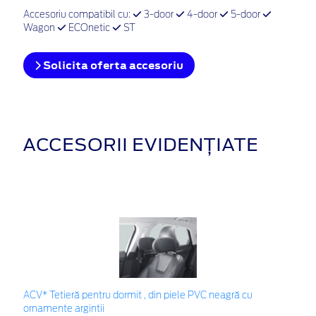
Accesoriu compatibil cu:
3-door
4-door
5-door
Wagon
ECOnetic
ST
Solicita oferta accesoriu
ACCESORII EVIDENȚIATE
ACV* Tetieră pentru dormit , din piele PVC neagră cu
ornamente argintii