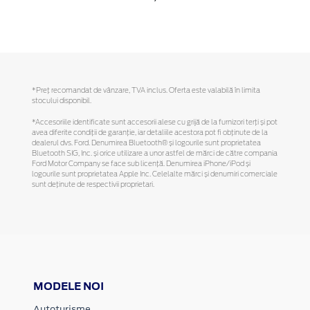
*Preţ recomandat de vânzare, TVA inclus. Oferta este valabilă în limita
stocului disponibil.
*Accesoriile identificate sunt accesorii alese cu grijă de la furnizori terți și pot
avea diferite condiții de garanție, iar detaliile acestora pot fi obținute de la
dealerul dvs. Ford. Denumirea Bluetooth® și logourile sunt proprietatea
Bluetooth SIG, Inc. și orice utilizare a unor astfel de mărci de către compania
Ford Motor Company se face sub licență. Denumirea iPhone/iPod și
logourile sunt proprietatea Apple Inc. Celelalte mărci și denumiri comerciale
sunt deținute de respectivii proprietari.
MODELE NOI
Autoturisme