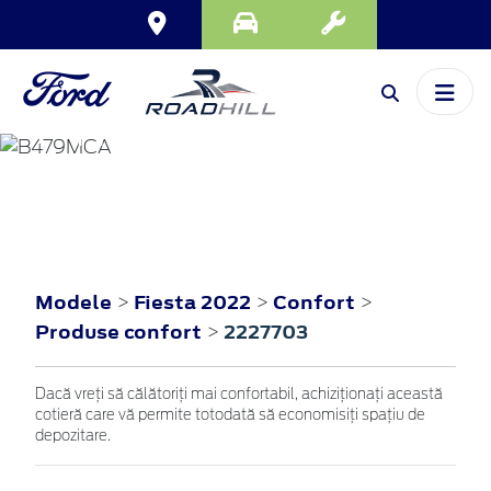
FIESTA
2022
Modele
Fiesta 2022
Confort
>
>
>
Produse confort
2227703
>
Dacă vreţi să călătoriţi mai confortabil, achiziţionaţi această
cotieră care vă permite totodată să economisiţi spaţiu de
depozitare.