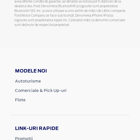
avea diferite condiții de garanție, iar detaliile acestora pot fi obținute de la
dealerul dvs. Ford. Denumirea Bluetooth® și logourile sunt proprietatea
Bluetooth SIG, Inc. și orice utilizare a unor astfel de mărci de către compania
Ford Motor Company se face sub licență. Denumirea iPhone/iPod și
logourile sunt proprietatea Apple Inc. Celelalte mărci și denumiri comerciale
sunt deținute de respectivii proprietari.
MODELE NOI
Autoturisme
Comerciale & Pick Up-uri
Flote
LINK-URI RAPIDE
Promotii