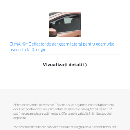
ClimAir®* Deflector de aer geam lateral pentru geamurile
ușilor din față, negru
Vizualizați detalii
*Preţ recomandat de vânzare, TVA inclus. Vă rugăm să contactaţi dealerul
dvs. Ford pentru costuri suplimentare de montare. Vă rugăm să reţineţi că
pot fi necesare piese suplimentare. Oferta este valabilă în limita stocului
disponibil.
*Accesoriile identificate sunt accesorii alese cu grijă de la furnizori terți și pot