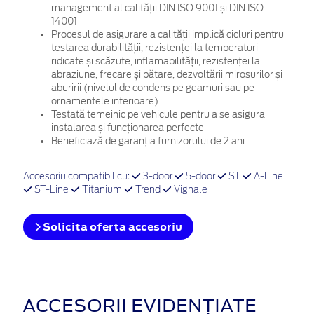
management al calității DIN ISO 9001 și DIN ISO
14001
Procesul de asigurare a calității implică cicluri pentru
testarea durabilității, rezistenței la temperaturi
ridicate și scăzute, inflamabilității, rezistenței la
abraziune, frecare și pătare, dezvoltării mirosurilor și
aburirii (nivelul de condens pe geamuri sau pe
ornamentele interioare)
Testată temeinic pe vehicule pentru a se asigura
instalarea și funcționarea perfecte
Beneficiază de garanția furnizorului de 2 ani
Accesoriu compatibil cu:
3-door
5-door
ST
A-Line
ST-Line
Titanium
Trend
Vignale
Solicita oferta accesoriu
ACCESORII EVIDENȚIATE