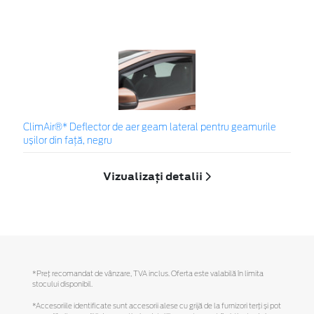
ClimAir®* Deflector de aer geam lateral pentru geamurile
ușilor din față, negru
Vizualizați detalii
*Preţ recomandat de vânzare, TVA inclus. Oferta este valabilă în limita
stocului disponibil.
*Accesoriile identificate sunt accesorii alese cu grijă de la furnizori terți și pot