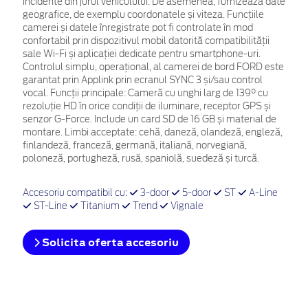
incidente din jurul vehiculului. De asemenea, furnizează date
geografice, de exemplu coordonatele și viteza. Funcțiile
camerei și datele înregistrate pot fi controlate în mod
confortabil prin dispozitivul mobil datorită compatibilității
sale Wi-Fi și aplicației dedicate pentru smartphone-uri.
Controlul simplu, operațional, al camerei de bord FORD este
garantat prin Applink prin ecranul SYNC 3 și/sau control
vocal. Funcții principale: Cameră cu unghi larg de 139° cu
rezoluție HD în orice condiții de iluminare, receptor GPS și
senzor G-Force. Include un card SD de 16 GB și material de
montare. Limbi acceptate: cehă, daneză, olandeză, engleză,
finlandeză, franceză, germană, italiană, norvegiană,
poloneză, portugheză, rusă, spaniolă, suedeză și turcă.
Accesoriu compatibil cu:
3-door
5-door
ST
A-Line
ST-Line
Titanium
Trend
Vignale
Solicita oferta accesoriu