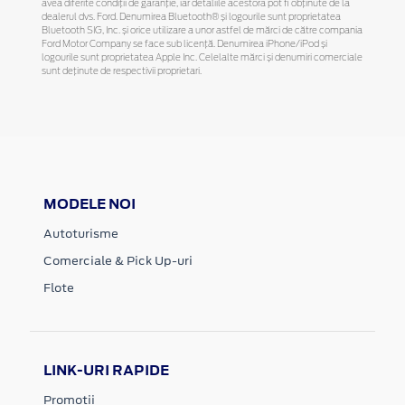
avea diferite condiții de garanție, iar detaliile acestora pot fi obținute de la
dealerul dvs. Ford. Denumirea Bluetooth® și logourile sunt proprietatea
Bluetooth SIG, Inc. și orice utilizare a unor astfel de mărci de către compania
Ford Motor Company se face sub licență. Denumirea iPhone/iPod și
logourile sunt proprietatea Apple Inc. Celelalte mărci și denumiri comerciale
sunt deținute de respectivii proprietari.
MODELE NOI
Autoturisme
Comerciale & Pick Up-uri
Flote
LINK-URI RAPIDE
Promotii