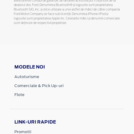
avea diferite condiții de garanție, iar detaliile acestora pot fi obținute de la
dealerul dvs. Ford. Denumirea Bluetooth® și logourile sunt proprietatea
Bluetooth SIG, Inc. și orice utilizare a unor astfel de mărci de către compania
Ford Motor Company se face sub licență. Denumirea iPhone/iPod și
logourile sunt proprietatea Apple Inc. Celelalte mărci și denumiri comerciale
sunt deținute de respectivii proprietari.
MODELE NOI
Autoturisme
Comerciale & Pick Up-uri
Flote
LINK-URI RAPIDE
Promotii