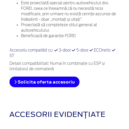
Este proiectată special pentru autovehiculul dvs.
FORD, ceea ce înseamnă că nu necesită nicio
modificare, prin urmare nu există cerințe ascunse de
îndeplinit - doar „montați și uitați”.
Proiectată să completeze stilul general al
autovehiculului.
Beneficiază de garanție FORD
Accesoriu compatibil cu:
3-door
5-door
ECOnetic
ST
Detalii compatibilitati: Numai în combinație cu ESP și
limitatorul de cremalieră
Solicita oferta accesoriu
ACCESORII EVIDENȚIATE