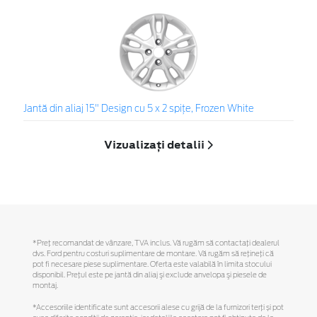
Jantă din aliaj 15" Design cu 5 x 2 spiţe, Frozen White
Vizualizați detalii
*Preţ recomandat de vânzare, TVA inclus. Vă rugăm să contactaţi dealerul
dvs. Ford pentru costuri suplimentare de montare. Vă rugăm să reţineţi că
pot fi necesare piese suplimentare. Oferta este valabilă în limita stocului
disponibil. Preţul este pe jantă din aliaj şi exclude anvelopa şi piesele de
montaj.
*Accesoriile identificate sunt accesorii alese cu grijă de la furnizori terți și pot