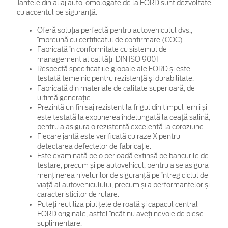
Jantele din aliaj auto-omologate de la FORD sunt dezvoltate
cu accentul pe siguranță:
Oferă soluția perfectă pentru autovehiculul dvs.,
împreună cu certificatul de confirmare (COC).
Fabricată în conformitate cu sistemul de
management al calității DIN ISO 9001
Respectă specificațiile globale ale FORD și este
testată temeinic pentru rezistență și durabilitate.
Fabricată din materiale de calitate superioară, de
ultimă generație.
Prezintă un finisaj rezistent la frigul din timpul iernii și
este testată la expunerea îndelungată la ceață salină,
pentru a asigura o rezistență excelentă la coroziune.
Fiecare jantă este verificată cu raze X pentru
detectarea defectelor de fabricație.
Este examinată pe o perioadă extinsă pe bancurile de
testare, precum și pe autovehicul, pentru a se asigura
menținerea nivelurilor de siguranță pe întreg ciclul de
viață al autovehiculului, precum și a performanțelor și
caracteristicilor de rulare.
Puteți reutiliza piulițele de roată și capacul central
FORD originale, astfel încât nu aveți nevoie de piese
suplimentare.