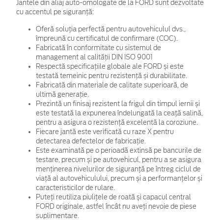
Jantele din aliaj auto-omologate de la FORD sunt dezvoltate
cu accentul pe siguranță:
Oferă soluția perfectă pentru autovehiculul dvs.,
împreună cu certificatul de confirmare (COC).
Fabricată în conformitate cu sistemul de
management al calității DIN ISO 9001
Respectă specificațiile globale ale FORD și este
testată temeinic pentru rezistență și durabilitate.
Fabricată din materiale de calitate superioară, de
ultimă generație.
Prezintă un finisaj rezistent la frigul din timpul iernii și
este testată la expunerea îndelungată la ceață salină,
pentru a asigura o rezistență excelentă la coroziune.
Fiecare jantă este verificată cu raze X pentru
detectarea defectelor de fabricație.
Este examinată pe o perioadă extinsă pe bancurile de
testare, precum și pe autovehicul, pentru a se asigura
menținerea nivelurilor de siguranță pe întreg ciclul de
viață al autovehiculului, precum și a performanțelor și
caracteristicilor de rulare.
Puteți reutiliza piulițele de roată și capacul central
FORD originale, astfel încât nu aveți nevoie de piese
suplimentare.