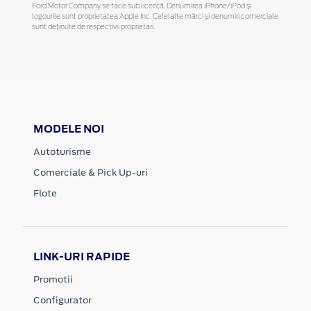
Ford Motor Company se face sub licență. Denumirea iPhone/iPod și
logourile sunt proprietatea Apple Inc. Celelalte mărci și denumiri comerciale
sunt deținute de respectivii proprietari.
MODELE NOI
Autoturisme
Comerciale & Pick Up-uri
Flote
LINK-URI RAPIDE
Promotii
Configurator