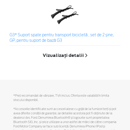
G3* Suport spate pentru transport bicicletă , set de 2 șine,
GP, pentru suport de bază G3
Vizualizați detalii
*Preţ recomandat de vânzare, TVA inclus. Oferta este valabilă în limita
stocului disponibil.
*Accesoriile identificate sunt accesorii alese cu grijă de la furnizori terți și pot
avea diferite condiții de garanție, iar detaliile acestora pot fi obținute de la
dealerul dvs. Ford. Denumirea Bluetooth® și logourile sunt proprietatea
Bluetooth SIG, Inc. și orice utilizare a unor astfel de mărci de către compania
Ford Motor Company se face sub licență. Denumirea iPhone/iPod și