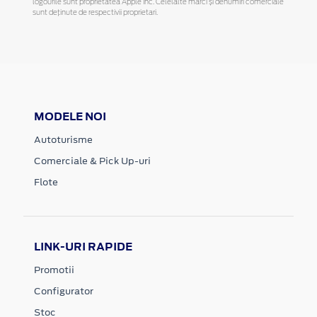
logourile sunt proprietatea Apple Inc. Celelalte mărci și denumiri comerciale
sunt deținute de respectivii proprietari.
MODELE NOI
Autoturisme
Comerciale & Pick Up-uri
Flote
LINK-URI RAPIDE
Promotii
Configurator
Stoc