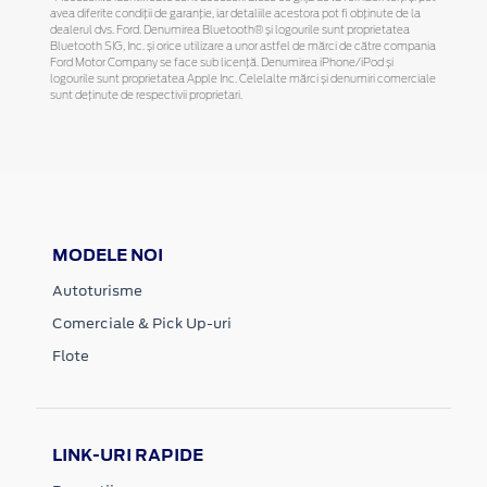
avea diferite condiții de garanție, iar detaliile acestora pot fi obținute de la
dealerul dvs. Ford. Denumirea Bluetooth® și logourile sunt proprietatea
Bluetooth SIG, Inc. și orice utilizare a unor astfel de mărci de către compania
Ford Motor Company se face sub licență. Denumirea iPhone/iPod și
logourile sunt proprietatea Apple Inc. Celelalte mărci și denumiri comerciale
sunt deținute de respectivii proprietari.
MODELE NOI
Autoturisme
Comerciale & Pick Up-uri
Flote
LINK-URI RAPIDE