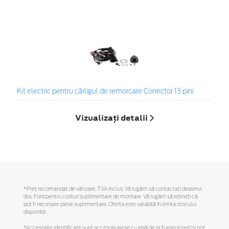
Kit electric pentru cârligul de remorcare Conector 13 pini
Vizualizați detalii
*Preţ recomandat de vânzare, TVA inclus. Vă rugăm să contactaţi dealerul
dvs. Ford pentru costuri suplimentare de montare. Vă rugăm să reţineţi că
pot fi necesare piese suplimentare. Oferta este valabilă în limita stocului
disponibil.
*Accesoriile identificate sunt accesorii alese cu grijă de la furnizori terți și pot