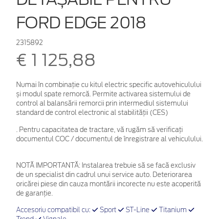
FORD EDGE 2018
2315892
€ 1 125,88
Numai în combinație cu kitul electric specific autovehiculului
și modul spate remorcă. Permite activarea sistemului de
control al balansării remorcii prin intermediul sistemului
standard de control electronic al stabilității (CES)
. Pentru capacitatea de tractare, vă rugăm să verificaţi
documentul COC / documentul de înregistrare al vehiculului.
NOTĂ IMPORTANTĂ:
Instalarea trebuie să se facă exclusiv
de un specialist din cadrul unui service auto. Deteriorarea
oricărei piese din cauza montării incorecte nu este acoperită
de garanţie.
Accesoriu compatibil cu:
Sport
ST-Line
Titanium