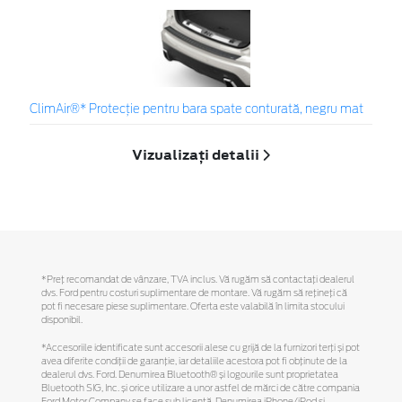
ClimAir®* Protecţie pentru bara spate conturată, negru mat
Vizualizați detalii
*Preţ recomandat de vânzare, TVA inclus. Vă rugăm să contactaţi dealerul
dvs. Ford pentru costuri suplimentare de montare. Vă rugăm să reţineţi că
pot fi necesare piese suplimentare. Oferta este valabilă în limita stocului
disponibil.
*Accesoriile identificate sunt accesorii alese cu grijă de la furnizori terți și pot
avea diferite condiții de garanție, iar detaliile acestora pot fi obținute de la
dealerul dvs. Ford. Denumirea Bluetooth® și logourile sunt proprietatea
Bluetooth SIG, Inc. și orice utilizare a unor astfel de mărci de către compania