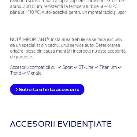
reziduuri şi fără impact asupra vopselei caroseriei. Grosime:
aprox. 200,0 µm, rezistenţă la temperaturi: de la -40 °C
până la +110 °C. Auto-adezivă pentru un montaj rapid şi uşor
NOTĂ IMPORTANTĂ:
Instalarea trebuie să se facă exclusiv
de un specialist din cadrul unui service auto. Deteriorarea
oricărei piese din cauza montării incorecte nu este acoperită
de garanţie.
Accesoriu compatibil cu:
Sport
ST-Line
Titanium
Trend
Vignale
Solicita oferta accesoriu
ACCESORII EVIDENȚIATE