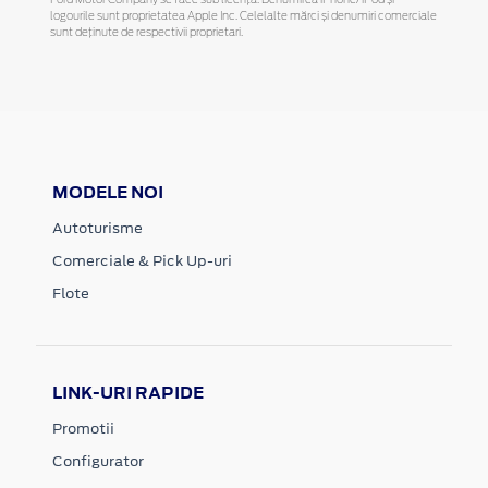
Ford Motor Company se face sub licență. Denumirea iPhone/iPod și
logourile sunt proprietatea Apple Inc. Celelalte mărci și denumiri comerciale
sunt deținute de respectivii proprietari.
MODELE NOI
Autoturisme
Comerciale & Pick Up-uri
Flote
LINK-URI RAPIDE
Promotii
Configurator