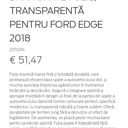
TRANSPARENTĂ
PENTRU FORD EDGE
2018
2371204
€ 51,47
Folie elastică foarte fină și totodată durabilă, care
protejează eficient bara spate a autovehiculului dvs. şi
muchia acesteia împotriva zgârieturilor în momentul
încărcării şi descărcării. Asigură o integrare optimă şi
aproape invizibilă în design-ul final de la partea din spate a
autovehiculului datorită formei conturate perfect, specifică
modelului, cu transparență ridicată şi foarte subțire. Oferă
durabilitate pe termen lung fără a dezvolta un efect de
îngălbenire. De asemenea, se pliază peste muchia barei
pentru protecţie sporită. Folia poate fi îndepărtată fără