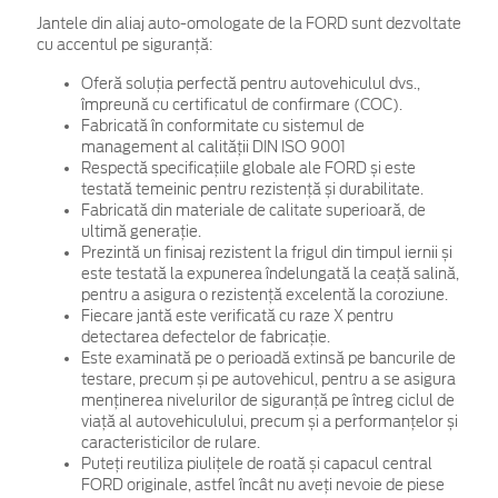
Jantele din aliaj auto-omologate de la FORD sunt dezvoltate
cu accentul pe siguranță:
Oferă soluția perfectă pentru autovehiculul dvs.,
împreună cu certificatul de confirmare (COC).
Fabricată în conformitate cu sistemul de
management al calității DIN ISO 9001
Respectă specificațiile globale ale FORD și este
testată temeinic pentru rezistență și durabilitate.
Fabricată din materiale de calitate superioară, de
ultimă generație.
Prezintă un finisaj rezistent la frigul din timpul iernii și
este testată la expunerea îndelungată la ceață salină,
pentru a asigura o rezistență excelentă la coroziune.
Fiecare jantă este verificată cu raze X pentru
detectarea defectelor de fabricație.
Este examinată pe o perioadă extinsă pe bancurile de
testare, precum și pe autovehicul, pentru a se asigura
menținerea nivelurilor de siguranță pe întreg ciclul de
viață al autovehiculului, precum și a performanțelor și
caracteristicilor de rulare.
Puteți reutiliza piulițele de roată și capacul central
FORD originale, astfel încât nu aveți nevoie de piese