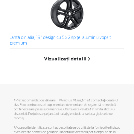
Jantă din aliaj 19" design cu 5 x 2 spițe, aluminiu vopsit
premium
Vizualizați detalii
*Preţ recomandat de vânzare, TVA inclus. Vă rugăm să contactaţi dealerul
dvs. Ford pentru costuri suplimentare de montare. Vă rugăm să reţineţi că
pot fi necesare piese suplimentare. Oferta este valabilă în limita stocului
disponibil. Preţul este pe jantă din aliaj şi exclude anvelopa şi piesele de
montaj.
*Accesoriile identificate sunt accesorii alese cu grijă de la furnizori terți și pot
avea diferite condiții de garanție, iar detaliile acestora pot fi obținute de la