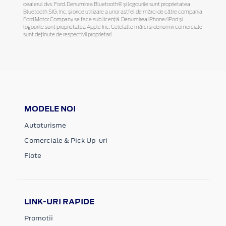
dealerul dvs. Ford. Denumirea Bluetooth® și logourile sunt proprietatea
Bluetooth SIG, Inc. și orice utilizare a unor astfel de mărci de către compania
Ford Motor Company se face sub licență. Denumirea iPhone/iPod și
logourile sunt proprietatea Apple Inc. Celelalte mărci și denumiri comerciale
sunt deținute de respectivii proprietari.
MODELE NOI
Autoturisme
Comerciale & Pick Up-uri
Flote
LINK-URI RAPIDE
Promotii