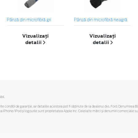
Pânză din microfibră gri
Pânză din microfibră neagră
Vizualizați
Vizualizați
detalii
detalii
bil.
ferite condiții de garanție, iar detaliile acestora pot fi obținute de la dealerul dvs. Ford. Denumirea 
hone/iPod și logourile sunt proprietatea Apple Inc. Celelalte mărci și denumiri comerciale sunt 