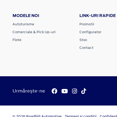
MODELE NOI
LINK-URI RAPIDE
Autoturisme
Promotii
Comerciale & Pick Up-uri
Configurator
Flote
Stoc
Contact
Urmărește-ne
© 2026 Roadhill Automotive
Termeni si conditii
Confident