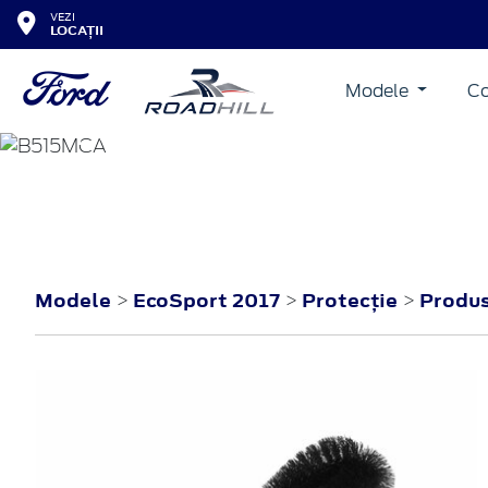
VEZI
LOCAȚII
Modele
Co
ECOSPORT
2017
Modele
EcoSport 2017
Protecţie
Produs
>
>
>