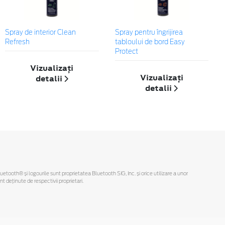
Spray de interior Clean
Spray pentru îngrijirea
Refresh
tabloului de bord Easy
Protect
Vizualizați
Vizualizați
detalii
detalii
Bluetooth® și logourile sunt proprietatea Bluetooth SIG, Inc. și orice utilizare a unor
deținute de respectivii proprietari.