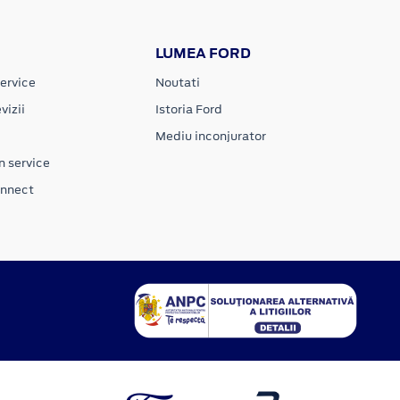
LUMEA FORD
ervice
Noutati
vizii
Istoria Ford
Mediu inconjurator
n service
onnect