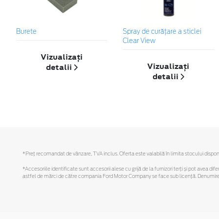
Burete
Spray de curățare a sticlei
Clear View
Vizualizați
Vizualizați
detalii
detalii
*Preţ recomandat de vânzare, TVA inclus. Oferta este valabilă în limita stocului disponi
*Accesoriile identificate sunt accesorii alese cu grijă de la furnizori terți și pot avea di
astfel de mărci de către compania Ford Motor Company se face sub licență. Denumirea iP