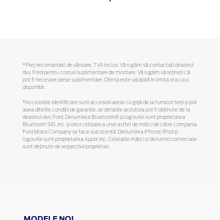
*Preţ recomandat de vânzare, TVA inclus. Vă rugăm să contactaţi dealerul
dvs. Ford pentru costuri suplimentare de montare. Vă rugăm să reţineţi că
pot fi necesare piese suplimentare. Oferta este valabilă în limita stocului
disponibil.
*Accesoriile identificate sunt accesorii alese cu grijă de la furnizori terți și pot
avea diferite condiții de garanție, iar detaliile acestora pot fi obținute de la
dealerul dvs. Ford. Denumirea Bluetooth® și logourile sunt proprietatea
Bluetooth SIG, Inc. și orice utilizare a unor astfel de mărci de către compania
Ford Motor Company se face sub licență. Denumirea iPhone/iPod și
logourile sunt proprietatea Apple Inc. Celelalte mărci și denumiri comerciale
sunt deținute de respectivii proprietari.
MODELE NOI