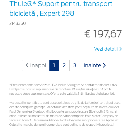
Thule®* Suport pentru transport
bicicletă , Expert 298
2143360
€ 197,67
Vezi detalii
Inapoi
1
2
3
Inainte
*Preţ recomandat de vânzare, TVA inclus. Vă rugăm să contactaţi dealerul dvs.
Ford pentru costuri suplimentare de montare. Vă rugăm să rețineți că pot fi
necesare piese suplimentare. Oferta este valabilă în limita stocului disponibil.
*Accesoriile identificate sunt accesorii alese cu grijă de la furnizori terți și pot avea
diferite condiții de garanție, iar detaliile acestora pot fi obținute de la dealerul dvs.
Ford. Denumirea Bluetooth® și logourile sunt proprietatea Bluetooth SIG, Inc. și
orice utilizare a unor astfel de mărci de către compania Ford Motor Company se
face sub licență. Denumirea iPhone/iPod și logourile sunt proprietatea Apple Inc.
Celelalte mărci și denumiri comerciale sunt deținute de respectivii proprietari