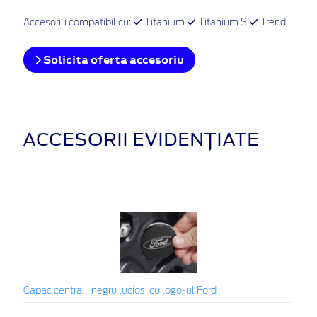
Accesoriu compatibil cu:
Titanium
Titanium S
Trend
Solicita oferta accesoriu
ACCESORII EVIDENȚIATE
Capac central , negru lucios, cu logo-ul Ford