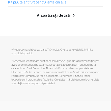
Kit piuliţe antifurt pentru jante din aliaj
Vizualizați detalii
*Preţ recomandat de vânzare, TVA inclus. Oferta este valabilă în limita
stocului disponibil.
*Accesoriile identificate sunt accesorii alese cu grijă de la furnizori terți și pot
avea diferite condiții de garanție, iar detaliile acestora pot fi obținute de la
dealerul dvs. Ford. Denumirea Bluetooth® și logourile sunt proprietatea
Bluetooth SIG, Inc. și orice utilizare a unor astfel de mărci de către compania
Ford Motor Company se face sub licență. Denumirea iPhone/iPod și
logourile sunt proprietatea Apple Inc. Celelalte mărci și denumiri comerciale
sunt deținute de respectivii proprietari.