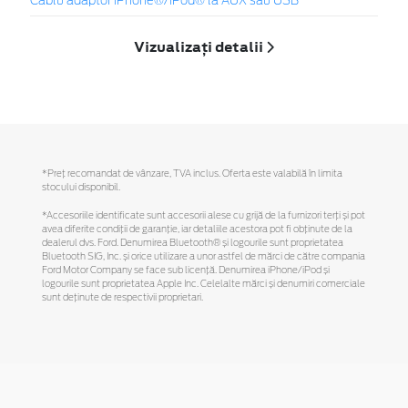
Cablu adaptor iPhone®/iPod® la AUX sau USB
Vizualizați detalii
*Preţ recomandat de vânzare, TVA inclus. Oferta este valabilă în limita
stocului disponibil.
*Accesoriile identificate sunt accesorii alese cu grijă de la furnizori terți și pot
avea diferite condiții de garanție, iar detaliile acestora pot fi obținute de la
dealerul dvs. Ford. Denumirea Bluetooth® și logourile sunt proprietatea
Bluetooth SIG, Inc. și orice utilizare a unor astfel de mărci de către compania
Ford Motor Company se face sub licență. Denumirea iPhone/iPod și
logourile sunt proprietatea Apple Inc. Celelalte mărci și denumiri comerciale
sunt deținute de respectivii proprietari.