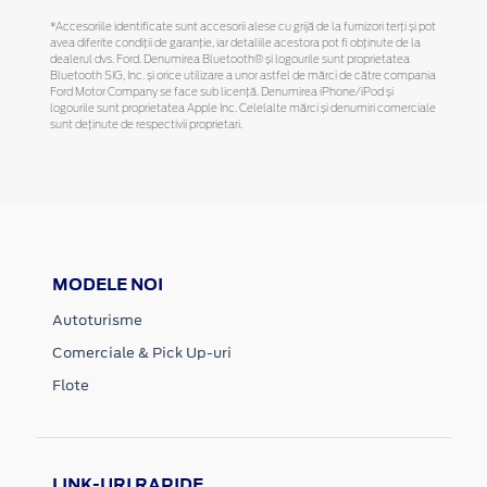
*Accesoriile identificate sunt accesorii alese cu grijă de la furnizori terți și pot
avea diferite condiții de garanție, iar detaliile acestora pot fi obținute de la
dealerul dvs. Ford. Denumirea Bluetooth® și logourile sunt proprietatea
Bluetooth SIG, Inc. și orice utilizare a unor astfel de mărci de către compania
Ford Motor Company se face sub licență. Denumirea iPhone/iPod și
logourile sunt proprietatea Apple Inc. Celelalte mărci și denumiri comerciale
sunt deținute de respectivii proprietari.
MODELE NOI
Autoturisme
Comerciale & Pick Up-uri
Flote
LINK-URI RAPIDE