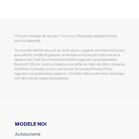
*Preţ recomandat de vânzare, TVA inclus. Oferta este valabilă în limita
stocului disponibil.
*Accesoriile identificate sunt accesorii alese cu grijă de la furnizori terți și pot
avea diferite condiții de garanție, iar detaliile acestora pot fi obținute de la
dealerul dvs. Ford. Denumirea Bluetooth® și logourile sunt proprietatea
Bluetooth SIG, Inc. și orice utilizare a unor astfel de mărci de către compania
Ford Motor Company se face sub licență. Denumirea iPhone/iPod și
logourile sunt proprietatea Apple Inc. Celelalte mărci și denumiri comerciale
sunt deținute de respectivii proprietari.
MODELE NOI
Autoturisme