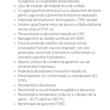
scurgerilor, și o suprafață antialunecare.
Ușor de instalat, de îndepărtat și de curățat.
Cu siglă specifică vehiculului și cu dispozitive de fixare
pentru siguranță suplimentară împotriva deplasării.
Fabricate din elastomer termoplastic (TPE) durabil.
Inodore, grad foarte redus de aburire și fără substanțe
nocive, precum PVC-ul.
Personalizare și dezvoltare bazate pe CAD.
Management al calității certificat ISO 9001.
Ford recomandă clienților să utilizeze numai
covorașele Ford din cauciuc originale - pe cele
proiectate, construite și testate în conformitate cu
cerințele specifice Ford pentru:
Aburire (nivelul de condens pe geamuri sau pe
ornamentele interioare).
Împiedică dezvoltarea mirosurilor neplăcute.
Inflamabilitate (în conformitate cu standardele ISO
3795).
Rezistență la decolorare.
Rezistență la uzură împotriva agățării și abraziunii.
Rezistență la temperaturi scăzute și ridicate (de la
aprox. -30 °C până la +80 °C).
Beneficiază de garanție FORD.