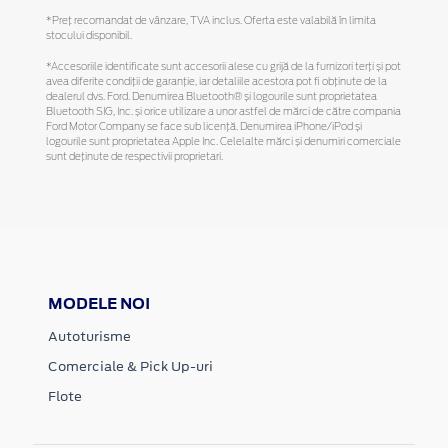
*Preţ recomandat de vânzare, TVA inclus. Oferta este valabilă în limita
stocului disponibil.
*Accesoriile identificate sunt accesorii alese cu grijă de la furnizori terți și pot
avea diferite condiții de garanție, iar detaliile acestora pot fi obținute de la
dealerul dvs. Ford. Denumirea Bluetooth® și logourile sunt proprietatea
Bluetooth SIG, Inc. și orice utilizare a unor astfel de mărci de către compania
Ford Motor Company se face sub licență. Denumirea iPhone/iPod și
logourile sunt proprietatea Apple Inc. Celelalte mărci și denumiri comerciale
sunt deținute de respectivii proprietari.
MODELE NOI
Autoturisme
Comerciale & Pick Up-uri
Flote