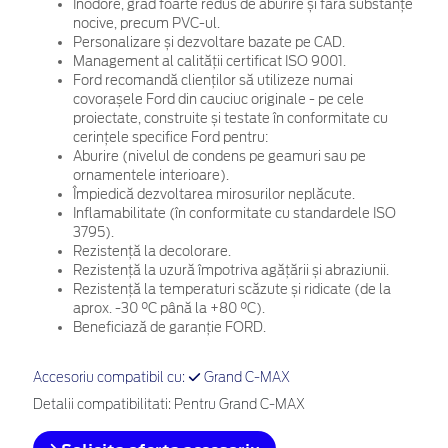
Inodore, grad foarte redus de aburire și fără substanțe
nocive, precum PVC-ul.
Personalizare și dezvoltare bazate pe CAD.
Management al calității certificat ISO 9001.
Ford recomandă clienților să utilizeze numai
covorașele Ford din cauciuc originale - pe cele
proiectate, construite și testate în conformitate cu
cerințele specifice Ford pentru:
Aburire (nivelul de condens pe geamuri sau pe
ornamentele interioare).
Împiedică dezvoltarea mirosurilor neplăcute.
Inflamabilitate (în conformitate cu standardele ISO
3795).
Rezistență la decolorare.
Rezistență la uzură împotriva agățării și abraziunii.
Rezistență la temperaturi scăzute și ridicate (de la
aprox. -30 °C până la +80 °C).
Beneficiază de garanție FORD.
Accesoriu compatibil cu:
Grand C-MAX
Detalii compatibilitati: Pentru Grand C-MAX