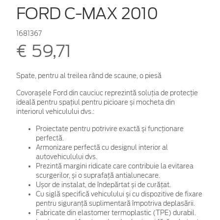
FORD C-MAX 2010
1681367
€ 59,71
Spate, pentru al treilea rând de scaune, o piesă
Covorașele Ford din cauciuc reprezintă soluția de protecție
ideală pentru spațiul pentru picioare și mocheta din
interiorul vehiculului dvs.:
Proiectate pentru potrivire exactă și funcționare
perfectă.
Armonizare perfectă cu designul interior al
autovehiculului dvs.
Prezintă margini ridicate care contribuie la evitarea
scurgerilor, și o suprafață antialunecare.
Ușor de instalat, de îndepărtat și de curățat.
Cu siglă specifică vehiculului și cu dispozitive de fixare
pentru siguranță suplimentară împotriva deplasării.
Fabricate din elastomer termoplastic (TPE) durabil.