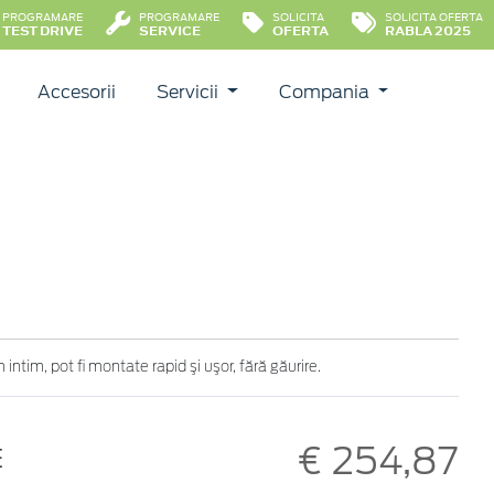
PROGRAMARE
PROGRAMARE
SOLICITA
SOLICITA OFERTA
TEST DRIVE
SERVICE
OFERTA
RABLA 2025
Accesorii
Servicii
Compania
intim, pot fi montate rapid şi uşor, fără găurire.
€ 254,87
E