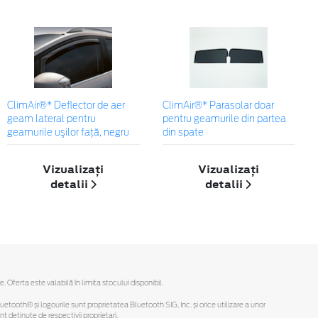
ClimAir®* Deflector de aer
ClimAir®* Parasolar doar
geam lateral pentru
pentru geamurile din partea
geamurile uşilor faţă, negru
din spate
Vizualizați
Vizualizați
detalii
detalii
ferta este valabilă în limita stocului disponibil.
Bluetooth® și logourile sunt proprietatea Bluetooth SIG, Inc. și orice utilizare a unor
deținute de respectivii proprietari.