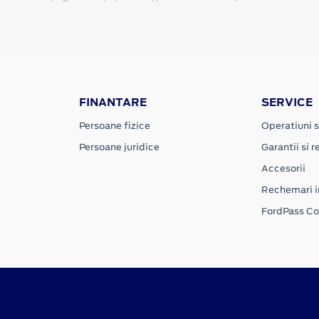
FINANTARE
SERVICE
Persoane fizice
Operatiuni s
Persoane juridice
Garantii si re
Accesorii
Rechemari i
FordPass C