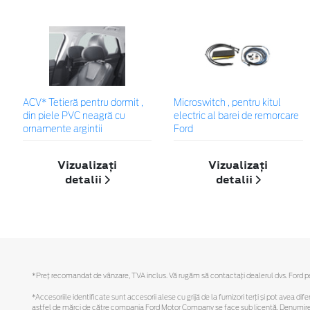
ACV* Tetieră pentru dormit ,
Microswitch , pentru kitul
din piele PVC neagră cu
electric al barei de remorcare
ornamente argintii
Ford
Vizualizați
Vizualizați
detalii
detalii
*Preţ recomandat de vânzare, TVA inclus. Vă rugăm să contactaţi dealerul dvs. Ford pent
*Accesoriile identificate sunt accesorii alese cu grijă de la furnizori terți și pot avea di
astfel de mărci de către compania Ford Motor Company se face sub licență. Denumirea iP