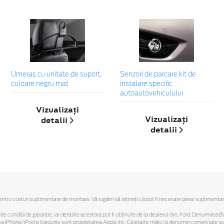
Umeraș cu unitate de suport,
Senzori de parcare kit de
culoare negru mat
instalare specific
autoautovehiculului
Vizualizați
Vizualizați
detalii
detalii
ru costuri suplimentare de montare. Vă rugăm să reţineţi că pot fi necesare piese suplimentare. O
ferite condiții de garanție, iar detaliile acestora pot fi obținute de la dealerul dvs. Ford. Denumirea 
hone/iPod și logourile sunt proprietatea Apple Inc. Celelalte mărci și denumiri comerciale sunt 