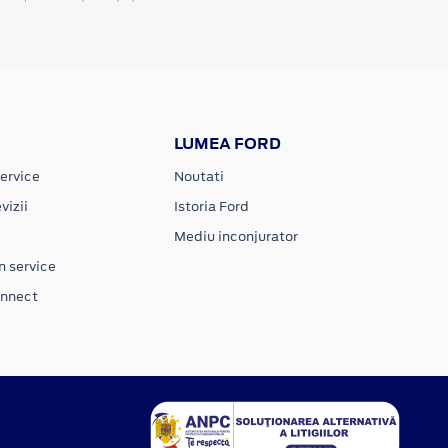
LUMEA FORD
ervice
Noutati
vizii
Istoria Ford
Mediu inconjurator
n service
onnect