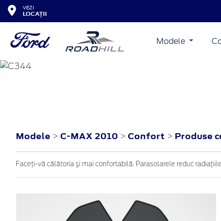
VEZI
LOCAȚII
Modele
Co
C-MAX
2010
Modele
C-MAX 2010
Confort
Produse c
>
>
>
Faceţi-vă călătoria şi mai confortabilă. Parasolarele reduc radiaţiile