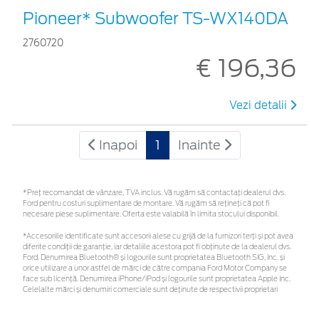
Pioneer* Subwoofer TS-WX140DA
2760720
€ 196,36
Vezi detalii
Inapoi
1
Inainte
*Preţ recomandat de vânzare, TVA inclus. Vă rugăm să contactaţi dealerul dvs.
Ford pentru costuri suplimentare de montare. Vă rugăm să rețineți că pot fi
necesare piese suplimentare. Oferta este valabilă în limita stocului disponibil.
*Accesoriile identificate sunt accesorii alese cu grijă de la furnizori terți și pot avea
diferite condiții de garanție, iar detaliile acestora pot fi obținute de la dealerul dvs.
Ford. Denumirea Bluetooth® și logourile sunt proprietatea Bluetooth SIG, Inc. și
orice utilizare a unor astfel de mărci de către compania Ford Motor Company se
face sub licență. Denumirea iPhone/iPod și logourile sunt proprietatea Apple Inc.
Celelalte mărci și denumiri comerciale sunt deținute de respectivii proprietari