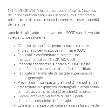
NOTĂ IMPORTANTĂ:
Instalarea trebuie să se facă exclusiv
de un specialist din cadrul unui service auto. Deteriorarea
oricărei piese din cauza montării incorecte nu este acoperită
de garanţie.
Jantele din aliaj auto-omologate de la FORD sunt dezvoltate
cu accentul pe siguranță:
Oferă soluția perfectă pentru autovehiculul dvs.,
împreună cu certificatul de confirmare (COC).
Fabricată în conformitate cu sistemul de
management al calității DIN ISO 9001
Respectă specificațiile globale ale FORD și este
testată temeinic pentru rezistență și durabilitate.
Fabricată din materiale de calitate superioară, de
ultimă generație.
Prezintă un finisaj rezistent la frigul din timpul iernii și
este testată la expunerea îndelungată la ceață salină,
pentru a asigura o rezistență excelentă la coroziune.
Fiecare jantă este verificată cu raze X pentru
detectarea defectelor de fabricație.
Este examinată pe o perioadă extinsă pe bancurile de