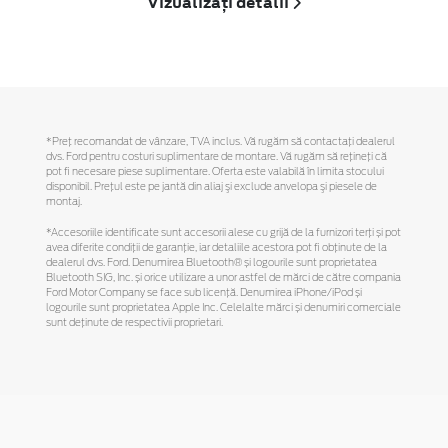
Vizualizați detalii
*Preţ recomandat de vânzare, TVA inclus. Vă rugăm să contactaţi dealerul
dvs. Ford pentru costuri suplimentare de montare. Vă rugăm să reţineţi că
pot fi necesare piese suplimentare. Oferta este valabilă în limita stocului
disponibil. Preţul este pe jantă din aliaj şi exclude anvelopa şi piesele de
montaj.
*Accesoriile identificate sunt accesorii alese cu grijă de la furnizori terți și pot
avea diferite condiții de garanție, iar detaliile acestora pot fi obținute de la
dealerul dvs. Ford. Denumirea Bluetooth® și logourile sunt proprietatea
Bluetooth SIG, Inc. și orice utilizare a unor astfel de mărci de către compania
Ford Motor Company se face sub licență. Denumirea iPhone/iPod și
logourile sunt proprietatea Apple Inc. Celelalte mărci și denumiri comerciale
sunt deținute de respectivii proprietari.