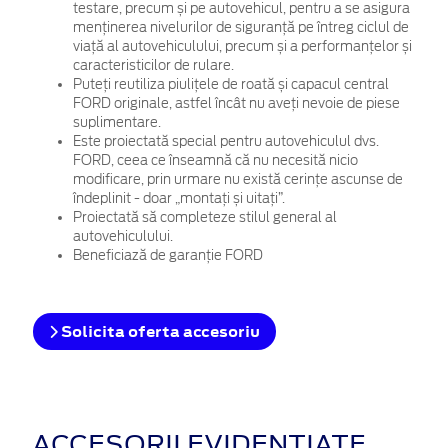
testare, precum și pe autovehicul, pentru a se asigura
menținerea nivelurilor de siguranță pe întreg ciclul de
viață al autovehiculului, precum și a performanțelor și
caracteristicilor de rulare.
Puteți reutiliza piulițele de roată și capacul central
FORD originale, astfel încât nu aveți nevoie de piese
suplimentare.
Este proiectată special pentru autovehiculul dvs.
FORD, ceea ce înseamnă că nu necesită nicio
modificare, prin urmare nu există cerințe ascunse de
îndeplinit - doar „montați și uitați”.
Proiectată să completeze stilul general al
autovehiculului.
Beneficiază de garanție FORD
Solicita oferta accesoriu
ACCESORII EVIDENȚIATE