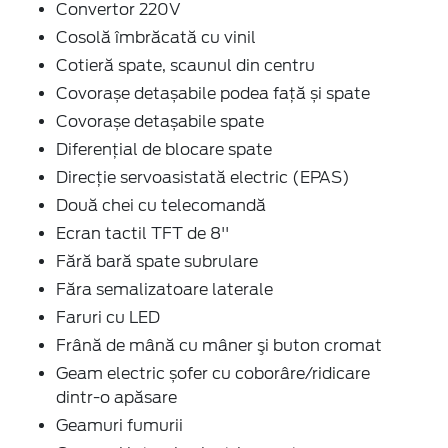
Convertor 220V
Cosolă îmbrăcată cu vinil
Cotieră spate, scaunul din centru
Covorașe detașabile podea față și spate
Covorașe detașabile spate
Diferențial de blocare spate
Direcție servoasistată electric (EPAS)
Două chei cu telecomandă
Ecran tactil TFT de 8''
Fără bară spate subrulare
Făra semalizatoare laterale
Faruri cu LED
Frână de mână cu mâner şi buton cromat
Geam electric șofer cu coborâre/ridicare
dintr-o apăsare
Geamuri fumurii