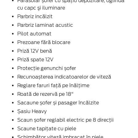
Parasolar șofer cu spațiu depozitare, oglindă
cu capc şi iluminare
Parbriz incălzit
Parbriz laminat acustic
Pilot automat
Prezoane fără blocare
Priză 12V benă
Priză spate 12V
Protecție genunchi șofer
Recunoașterea indicatoarelor de viteză
Reglare faruri față pe înălțime
Roată de rezervă pe 18"
Sacaune șofer și pasager încălzite
Șasiu Heavy
Scaun șofer reglabil electric pe 8 direcţii
Scaune tapițate cu piele
Schimbător viteză imbracat în piele