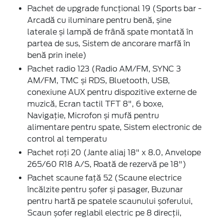
Pachet de upgrade funcțional 19 (Sports bar -
Arcadă cu iluminare pentru benă, șine
laterale și lampă de frână spate montată în
partea de sus, Sistem de ancorare marfă în
benă prin inele)
Pachet radio 123 (Radio AM/FM, SYNC 3
AM/FM, TMC și RDS, Bluetooth, USB,
conexiune AUX pentru dispozitive externe de
muzică, Ecran tactil TFT 8", 6 boxe,
Navigație, Microfon și mufă pentru
alimentare pentru spate, Sistem electronic de
control al temperatu
Pachet roți 20 (Jante aliaj 18" x 8.0, Anvelope
265/60 R18 A/S, Roată de rezervă pe 18")
Pachet scaune față 52 (Scaune electrice
încălzite pentru șofer și pasager, Buzunar
pentru hartă pe spatele scaunului șoferului,
Scaun șofer reglabil electric pe 8 direcţii,