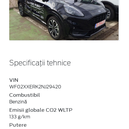
Specificații tehnice
VIN
WF02XXERK2NJ29420
Combustibil
Benzină
Emisii globale CO2 WLTP
133 g/km
Putere